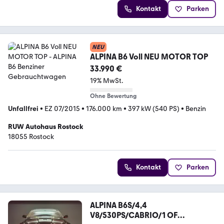
Kontakt
Parken
NEU
ALPINA B6 Voll NEU MOTOR TOP
33.990 €
19% MwSt.
Ohne Bewertung
Unfallfrei
•
EZ 07/2015
•
176.000 km
•
397 kW (540 PS)
•
Benzin
RUW Autohaus Rostock
18055 Rostock
Kontakt
Parken
ALPINA B6S/4,4
V8/530PS/CABRIO/1 OF