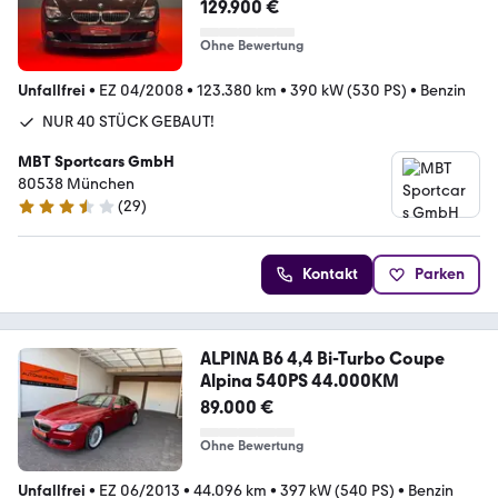
40/2.HAND/BRD/TOP!!
129.900 €
Ohne Bewertung
Unfallfrei
•
EZ 04/2008
•
123.380 km
•
390 kW (530 PS)
•
Benzin
NUR 40 STÜCK GEBAUT!
MBT Sportcars GmbH
80538 München
(
29
)
3.6 Sterne
Kontakt
Parken
ALPINA B6 4,4 Bi-Turbo Coupe
Alpina 540PS 44.000KM
89.000 €
Ohne Bewertung
Unfallfrei
•
EZ 06/2013
•
44.096 km
•
397 kW (540 PS)
•
Benzin