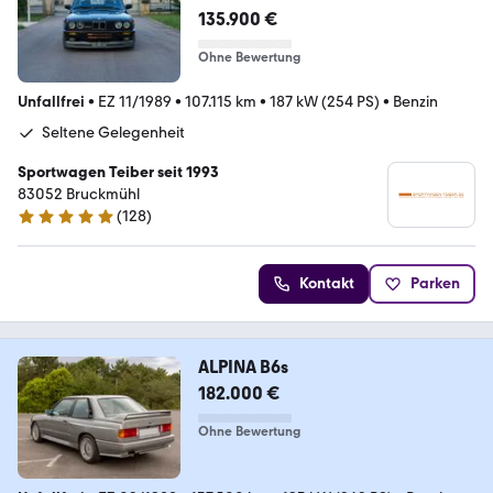
135.900 €
Ohne Bewertung
Unfallfrei
•
EZ 11/1989
•
107.115 km
•
187 kW (254 PS)
•
Benzin
Seltene Gelegenheit
Sportwagen Teiber seit 1993
83052 Bruckmühl
(
128
)
5 Sterne
Kontakt
Parken
ALPINA B6s
182.000 €
Ohne Bewertung