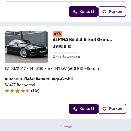
Kontakt
Parken
NEU
ALPINA B6 4.4 Allrad Gran
Coupé/HUD/B&O/360/Massage/
39.950 €
R21
Ohne Bewertung
EZ 03/2017
•
144.780 km
•
441 kW (600 PS)
•
Benzin
Autohaus Kiefer Vermittlungs-GmbH
56477 Rennerod
(
116
)
4.6 Sterne
Kontakt
Parken