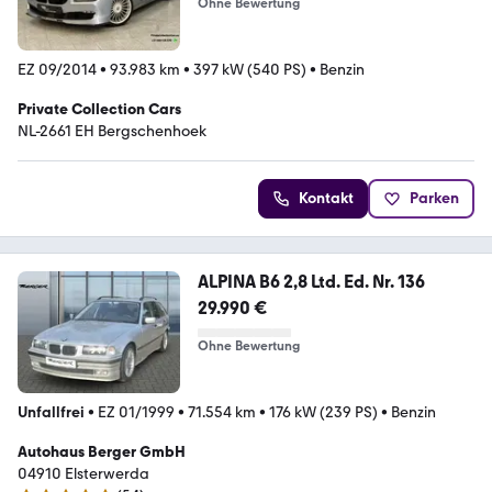
Ohne Bewertung
EZ 09/2014
•
93.983 km
•
397 kW (540 PS)
•
Benzin
Private Collection Cars
NL-2661 EH Bergschenhoek
Kontakt
Parken
ALPINA B6 2,8 Ltd. Ed. Nr. 136
29.990 €
Ohne Bewertung
Unfallfrei
•
EZ 01/1999
•
71.554 km
•
176 kW (239 PS)
•
Benzin
Autohaus Berger GmbH
04910 Elsterwerda