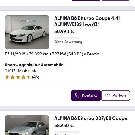
ALPINA B6 Biturbo Coupe 4.4l
ALPINWEISS 1von131
50.990 €
Ohne Bewertung
EZ 11/2012
•
72.029 km
•
397 kW (540 PS)
•
Benzin
Sportwagenkultur Automobile
91217 Hersbruck
(
46
)
4.6 Sterne
Kontakt
Parken
ALPINA B6 Biturbo 007/88 Coupe
58.950 €