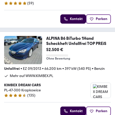
(
59
)
5 Sterne
Kontakt
Parken
ALPINA B6 BiTurbo 1Hand
Scheckheft Unfallfrei TOP PREiS
52.500 €
Ohne Bewertung
Unfallfrei
•
EZ 09/2013
•
66.200 km
•
397 kW (540 PS)
•
Benzin
Mehr auf WWW.KIMBEX.PL
KIMBEX DREAM CARS
PL-47-300 Krapkowice
(
135
)
4.7 Sterne
Kontakt
Parken