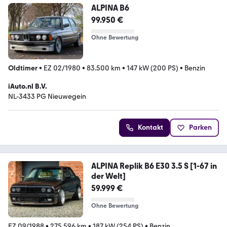
ALPINA B6
99.950 €
Ohne Bewertung
Oldtimer
•
EZ 02/1980
•
83.500 km
•
147 kW (200 PS)
•
Benzin
iAuto.nl B.V.
NL-3433 PG Nieuwegein
Kontakt
Parken
ALPINA Replik B6 E30 3.5 S [1-67 in
der Welt]
59.999 €
Ohne Bewertung
EZ 09/1988
•
275.596 km
•
187 kW (254 PS)
•
Benzin