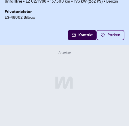
Unfallfrei
•
EZ 02/1988
•
137.500 km
•
193 kW (262 PS)
•
Benzin
Privatanbieter
ES-48002 Bilbao
Kontakt
Parken