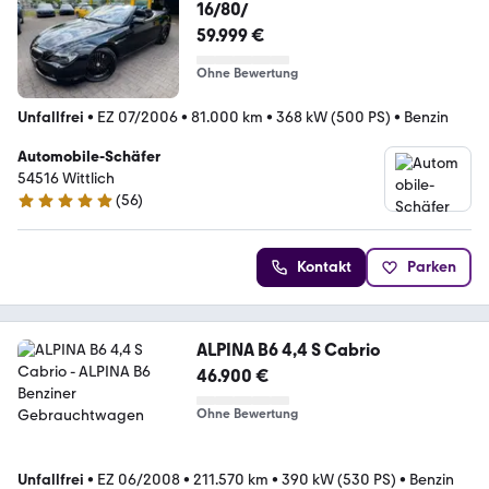
16/80/
59.999 €
Ohne Bewertung
Unfallfrei
•
EZ 07/2006
•
81.000 km
•
368 kW (500 PS)
•
Benzin
Automobile-Schäfer
54516 Wittlich
(
56
)
4.9 Sterne
Kontakt
Parken
ALPINA B6 4,4 S Cabrio
46.900 €
Ohne Bewertung
Unfallfrei
•
EZ 06/2008
•
211.570 km
•
390 kW (530 PS)
•
Benzin