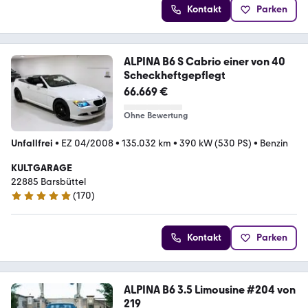
Kontakt
Parken
ALPINA B6 S Cabrio einer von 40
Scheckheftgepflegt
66.669 €
Ohne Bewertung
Unfallfrei
•
EZ 04/2008
•
135.032 km
•
390 kW (530 PS)
•
Benzin
KULTGARAGE
22885 Barsbüttel
(
170
)
4.9 Sterne
Kontakt
Parken
ALPINA B6 3.5 Limousine #204 von
219