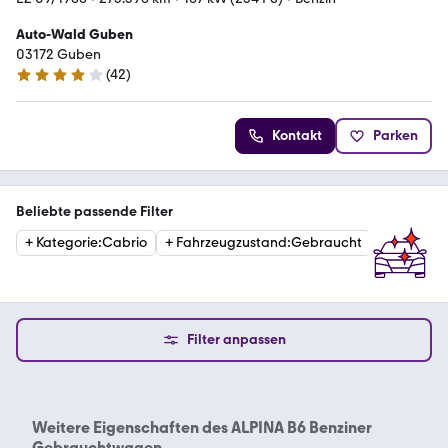
Auto-Wald Guben
03172 Guben
(
42
)
4.2 Sterne
Kontakt
Parken
Beliebte passende Filter
+
Kategorie
:
Cabrio
+
Fahrzeugzustand
:
Gebraucht
+
Erstzula
Filter anpassen
Weitere Eigenschaften des
ALPINA B6 Benziner
Gebrauchtwagen