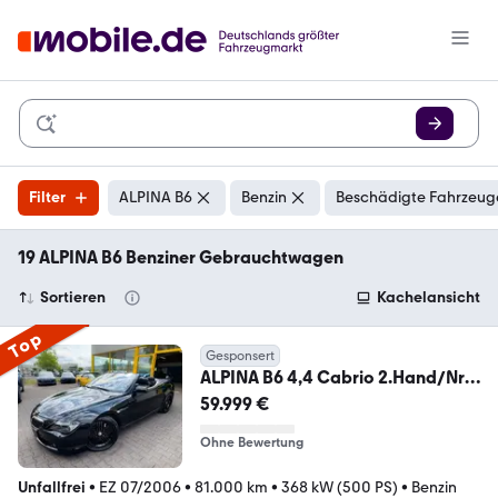
Filter
ALPINA B6
Benzin
Beschädigte Fahrzeuge
19 ALPINA B6 Benziner Gebrauchtwagen
Sortieren
Kachelansicht
Top
Gesponsert
ALPINA B6 4,4 Cabrio 2.Hand/Nr.
16/80/
59.999 €
Ohne Bewertung
Unfallfrei
•
EZ 07/2006
•
81.000 km
•
368 kW (500 PS)
•
Benzin