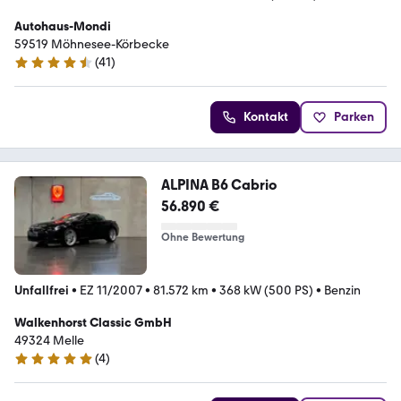
Autohaus-Mondi
59519 Möhnesee-Körbecke
(
41
)
4.6 Sterne
Kontakt
Parken
ALPINA B6 Cabrio
56.890 €
Ohne Bewertung
Unfallfrei
•
EZ 11/2007
•
81.572 km
•
368 kW (500 PS)
•
Benzin
Walkenhorst Classic GmbH
49324 Melle
(
4
)
5 Sterne