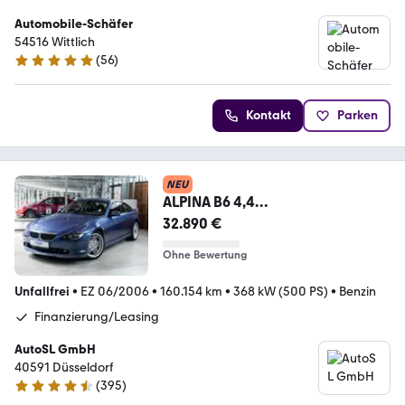
Automobile-Schäfer
54516 Wittlich
(
56
)
4.9 Sterne
Kontakt
Parken
NEU
ALPINA B6 4,4
Coupe|DE|Memory|Sitzheizung
32.890 €
Ohne Bewertung
Unfallfrei
•
EZ 06/2006
•
160.154 km
•
368 kW (500 PS)
•
Benzin
Finanzierung/Leasing
AutoSL GmbH
40591 Düsseldorf
(
395
)
4.3 Sterne