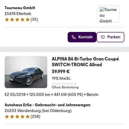
Tourneau GmbH
25474 Ellerbek
(
35
)
5 Sterne
Kontakt
Parken
ALPINA B6 Bi-Turbo Gran Coupé
SWITCH-TRONIC Allrad
59.999 €
19% MwSt.
Ohne Bewertung
EZ 05/2018
•
125.000 km
•
441 kW (600 PS)
•
Benzin
Autohaus ErSa - Gebraucht- und Jahreswagen
26203 Wardenburg (bei Oldenburg)
(
258
)
4.8 Sterne