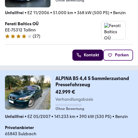
Ohne Bewertung
Unfallfrei
•
EZ 11/2006
•
51.000 km
•
368 kW (500 PS)
•
Benzin
Ferati Baltics OÜ
EE-75312 Tallinn
(
27
)
3.9 Sterne
Kontakt
Parken
ALPINA B5 4,4 S Sammlerzustand
Pressefahrzeug
42.999 €
Verhandlungsbasis
Ohne Bewertung
Unfallfrei
•
EZ 05/2007
•
141.233 km
•
390 kW (530 PS)
•
Benzin
Privatanbieter
65843 Sulzbach