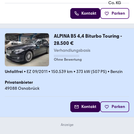
Kontakt
Parken
ALPINA B5 4,4 Biturbo Touring -
28.500 €
Verhandlungsbasis
Ohne Bewertung
Unfallfrei
•
EZ 09/2011
•
150.539 km
•
373 kW (507 PS)
•
Benzin
Privatanbieter
49088 Osnabrück
Kontakt
Parken