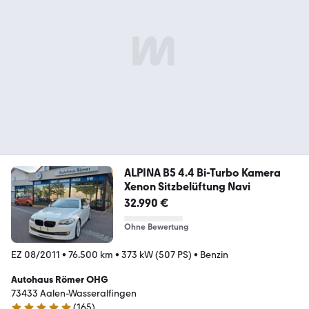
ALPINA B5 4.4 Bi-Turbo Kamera
Xenon Sitzbelüftung Navi
32.990 €
Ohne Bewertung
EZ 08/2011
•
76.500 km
•
373 kW (507 PS)
•
Benzin
Autohaus Römer OHG
73433 Aalen-Wasseralfingen
(
165
)