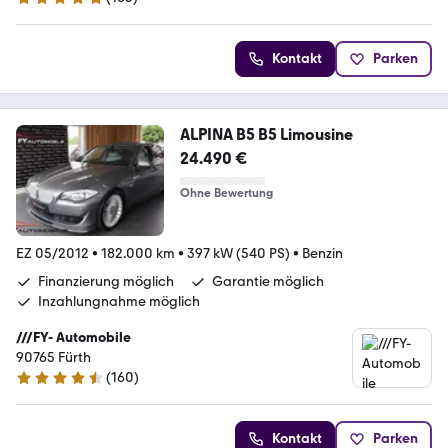
5 Sterne
Kontakt
Parken
ALPINA B5 B5 Limousine
24.490 €
Ohne Bewertung
EZ 05/2012
•
182.000 km
•
397 kW (540 PS)
•
Benzin
Finanzierung möglich
Garantie möglich
Inzahlungnahme möglich
///FY- Automobile
90765 Fürth
(
160
)
4.3 Sterne
Kontakt
Parken