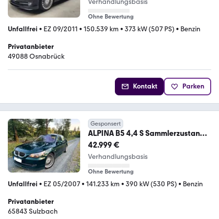
Verhandlungsbasis
Ohne Bewertung
Unfallfrei
•
EZ 09/2011
•
150.539 km
•
373 kW (507 PS)
•
Benzin
Privatanbieter
49088 Osnabrück
Kontakt
Parken
Gesponsert
ALPINA B5 4,4 S Sammlerzustand
Pressefahrzeug
42.999 €
Verhandlungsbasis
Ohne Bewertung
Unfallfrei
•
EZ 05/2007
•
141.233 km
•
390 kW (530 PS)
•
Benzin
Privatanbieter
65843 Sulzbach