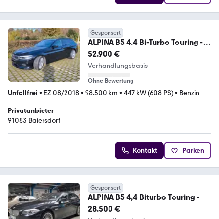
Gesponsert
ALPINA B5 4.4 Bi-Turbo Touring -
Vollausstattung SR/WR
52.900 €
Verhandlungsbasis
Ohne Bewertung
Unfallfrei
•
EZ 08/2018
•
98.500 km
•
447 kW (608 PS)
•
Benzin
Privatanbieter
91083 Baiersdorf
Kontakt
Parken
Gesponsert
ALPINA B5 4,4 Biturbo Touring -
28.500 €