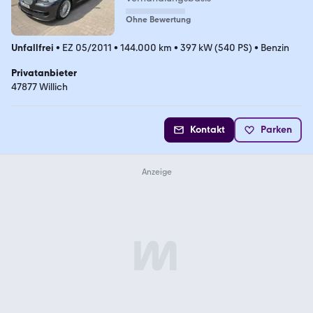
Ohne Bewertung
Unfallfrei
•
EZ 05/2011
•
144.000 km
•
397 kW (540 PS)
•
Benzin
Privatanbieter
47877 Willich
Kontakt
Parken