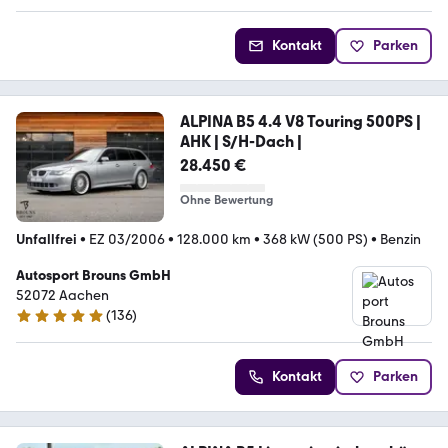
Kontakt
Parken
ALPINA B5 4.4 V8 Touring 500PS |
AHK | S/H-Dach |
28.450 €
Ohne Bewertung
Unfallfrei
•
EZ 03/2006
•
128.000 km
•
368 kW (500 PS)
•
Benzin
Autosport Brouns GmbH
52072 Aachen
(
136
)
4.9 Sterne
Kontakt
Parken