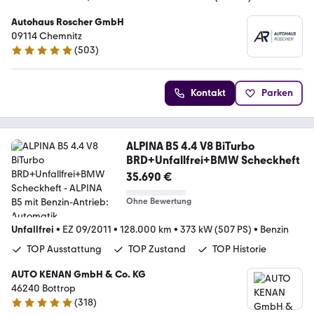
Autohaus Roscher GmbH
09114 Chemnitz
(
503
)
4.8 Sterne
Kontakt
Parken
ALPINA B5 4.4 V8 BiTurbo
BRD+Unfallfrei+BMW Scheckheft
35.690 €
Ohne Bewertung
Unfallfrei
•
EZ 09/2011
•
128.000 km
•
373 kW (507 PS)
•
Benzin
TOP Ausstattung
TOP Zustand
TOP Historie
AUTO KENAN GmbH & Co. KG
46240 ­­­­­­Bottrop
(
318
)
4.8 Sterne