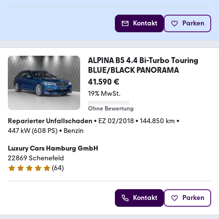
Kontakt
Parken
ALPINA B5 4.4 Bi-Turbo Touring
BLUE/BLACK PANORAMA
41.590 €
19% MwSt.
Ohne Bewertung
Reparierter Unfallschaden
•
EZ 02/2018
•
144.850 km
•
447 kW (608 PS)
•
Benzin
Luxury Cars Hamburg GmbH
22869 Schenefeld
(
64
)
4.9 Sterne
Kontakt
Parken