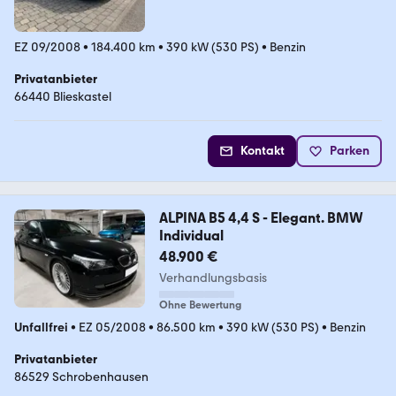
EZ 09/2008
•
184.400 km
•
390 kW (530 PS)
•
Benzin
Privatanbieter
66440 Blieskastel
Kontakt
Parken
ALPINA B5 4,4 S - Elegant. BMW
Individual
48.900 €
Verhandlungsbasis
Ohne Bewertung
Unfallfrei
•
EZ 05/2008
•
86.500 km
•
390 kW (530 PS)
•
Benzin
Privatanbieter
86529 Schrobenhausen