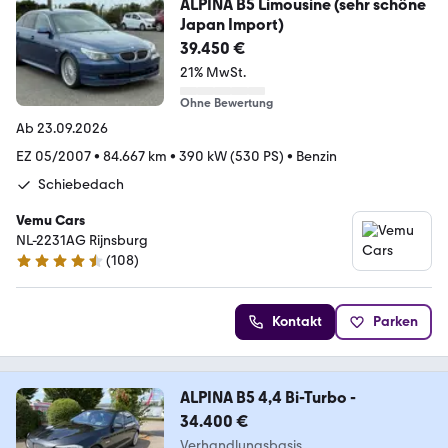
ALPINA B5 Limousine (sehr schöne
Japan Import)
39.450 €
21% MwSt.
Ohne Bewertung
Ab 23.09.2026
EZ 05/2007
•
84.667 km
•
390 kW (530 PS)
•
Benzin
Schiebedach
Vemu Cars
NL-2231AG Rijnsburg
(
108
)
4.4 Sterne
Kontakt
Parken
ALPINA B5 4,4 Bi-Turbo -
34.400 €
Verhandlungsbasis