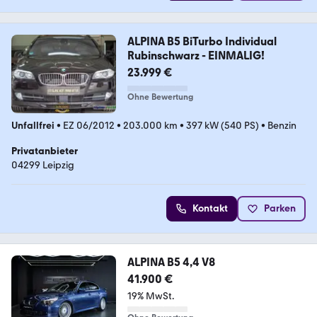
ALPINA B5 BiTurbo Individual
Rubinschwarz - EINMALIG!
23.999 €
Ohne Bewertung
Unfallfrei
•
EZ 06/2012
•
203.000 km
•
397 kW (540 PS)
•
Benzin
Privatanbieter
04299 Leipzig
Kontakt
Parken
ALPINA B5 4,4 V8
41.900 €
19% MwSt.