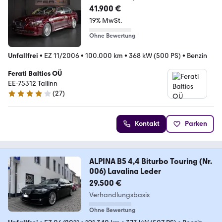
41.900 €
19% MwSt.
Ohne Bewertung
Unfallfrei
•
EZ 11/2006
•
100.000 km
•
368 kW (500 PS)
•
Benzin
Ferati Baltics OÜ
EE-75312 Tallinn
(
27
)
3.9 Sterne
Kontakt
Parken
ALPINA B5 4,4 Biturbo Touring (Nr.
006) Lavalina Leder
29.500 €
Verhandlungsbasis
Ohne Bewertung