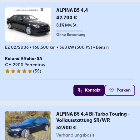
ALPINA B5 4,4
42.700 €
8.1% MwSt.
Ohne Bewertung
EZ 02/2006
•
160.500 km
•
368 kW (500 PS)
•
Benzin
Roland Affolter SA
CH-2900 Porrentruy
(
55
)
5 Sterne
Kontakt
Parken
ALPINA B5 4.4 Bi-Turbo Touring -
Vollausstattung SR/WR
52.900 €
Verhandlungsbasis