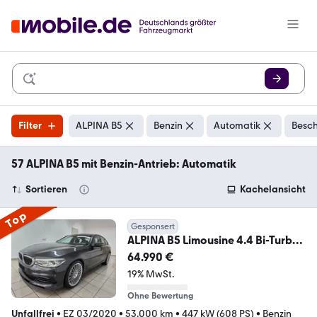
Filter
ALPINA B5
Benzin
Automatik
Besch
57 ALPINA B5 mit Benzin-Antrieb: Automatik
Sortieren
Kachelansicht
Top
Gesponsert
ALPINA B5 Limousine 4.4 Bi-Turbo
xDrive Massage HUD H&K
64.990 €
19% MwSt.
Ohne Bewertung
Unfallfrei
•
EZ 03/2020
•
53.000 km
•
447 kW (608 PS)
•
Benzin