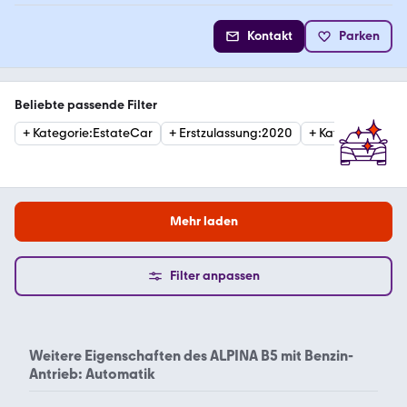
Kontakt
Parken
Beliebte passende Filter
+
Kategorie
:
EstateCar
+
Erstzulassung
:
2020
+
Kategorie
:
Limo
Mehr laden
Filter anpassen
Weitere Eigenschaften des
ALPINA B5 mit Benzin-
Antrieb: Automatik