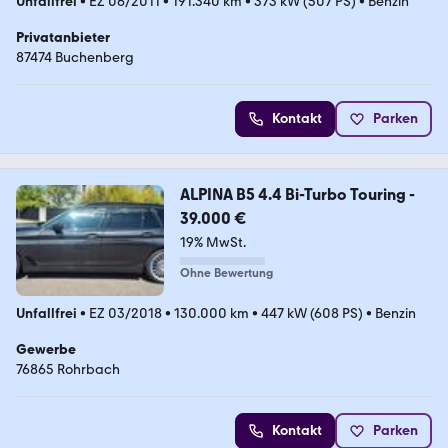
Unfallfrei
•
EZ 06/2011
•
191.340 km
•
373 kW (507 PS)
•
Benzin
Privatanbieter
87474 Buchenberg
Kontakt
Parken
ALPINA B5 4.4 Bi-Turbo Touring -
39.000 €
19% MwSt.
Ohne Bewertung
Unfallfrei
•
EZ 03/2018
•
130.000 km
•
447 kW (608 PS)
•
Benzin
Gewerbe
76865 Rohrbach
Kontakt
Parken