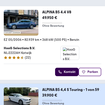
ALPINA B5 4.4 V8
49.950 €
Ohne Bewertung
EZ 05/2006
•
82.939 km
•
368 kW (500 PS)
•
Benzin
HooG Selections B.V.
NL-2222AH Katwijk
(
22
)
4.3 Sterne
Kontakt
Parken
ALPINA B5 4,4 S Touring - 1 von 59
39.900 €
Ohne Bewertung