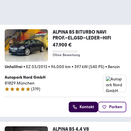
ALPINA B5 BITURBO NAVI
PROF.~EL.GSD~LEDER~HIFI
47.900 €
Ohne Bewertung
Unfallfrei
•
EZ 03/2013
•
96.000 km
•
397 kW (540 PS)
•
Benzin
Autopark Nord GmbH
81829 München
(
319
)
4.9 Sterne
Kontakt
Parken
ALPINA B5 4,4 V8