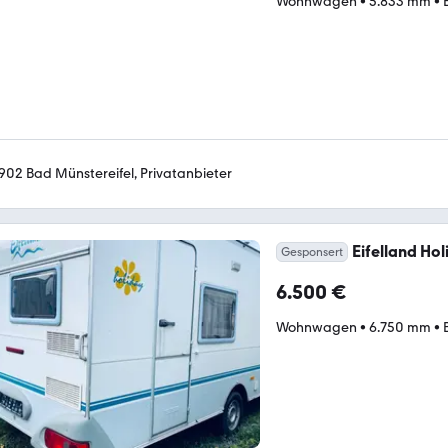
Wohnwagen
•
5.833 mm
•
902 Bad Münstereifel, Privatanbieter
Eifelland Hol
Gesponsert
6.500 €
Wohnwagen
•
6.750 mm
•