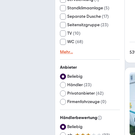
Standklimaanlage
(
5
)
Separate Dusche
(
17
)
Seitensitzgruppe
(
23
)
TV
(
10
)
WC
(
68
)
Mehr
...
53
Anbieter
Beliebig
Händler
(
23
)
Privatanbieter
(
62
)
Firmenfahrzeuge
(
0
)
Händlerbewertung
Beliebig