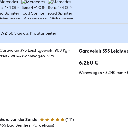
-LV2150 Sigulda, Privatanbieter
Caravelair 395 Leichtge
6.250 €
Wohnwagen
•
5.240 mm
•
chard van der Zande
(
141
)
5 Sterne
455 Bad Bentheim (gildehaus)