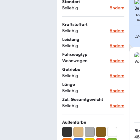
Standort
Beliebig
ändern
Kraftstoffart
Beliebig
ändern
LV
Leistung
Beliebig
ändern
Fahrzeugtyp
Wohnwagen
ändern
Getriebe
Beliebig
ändern
Länge
Beliebig
ändern
Zul. Gesamtgewicht
Beliebig
ändern
Außenfarbe
Ri
48