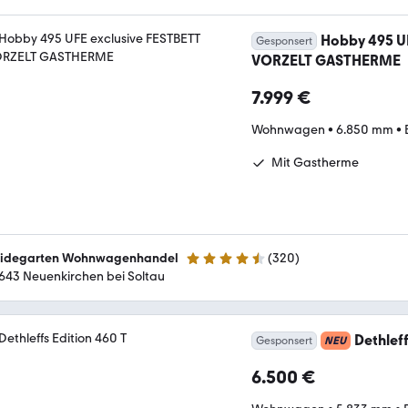
Hobby 495 UF
Gesponsert
VORZELT GASTHERME
7.999 €
Wohnwagen
•
6.850 mm
•
Mit Gastherme
idegarten Wohnwagenhandel
(
320
)
4.6 Sterne
643 Neuenkirchen bei Soltau
Dethleff
Gesponsert
NEU
6.500 €