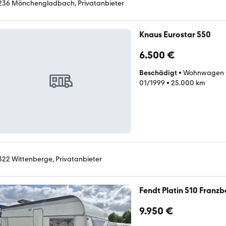
236 Mönchengladbach, Privatanbieter
Knaus Eurostar 550
6.500 €
Beschädigt
•
Wohnwagen
01/1999
•
25.000 km
322 Wittenberge, Privatanbieter
Fendt Platin 510 Franzbe
9.950 €