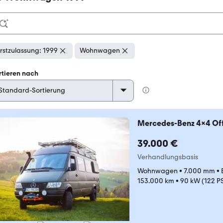
rstzulassung: 1999
Wohnwagen
rtieren nach
Mercedes-Benz 4x4 Off
39.000 €
Verhandlungsbasis
Wohnwagen
•
7.000 mm
•
153.000 km
•
90 kW (122 P