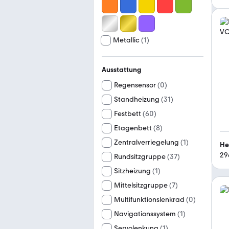
Metallic
(
1
)
Ausstattung
Regensensor
(
0
)
Standheizung
(
31
)
Festbett
(
60
)
Etagenbett
(
8
)
Zentralverriegelung
(
1
)
He
29
Rundsitzgruppe
(
37
)
Sitzheizung
(
1
)
Mittelsitzgruppe
(
7
)
Multifunktionslenkrad
(
0
)
Navigationssystem
(
1
)
Servolenkung
(
1
)