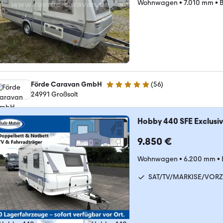
Wohnwagen
•
7.010 mm
•
B
Förde Caravan GmbH
(
56
)
5 Sterne
24991 Großsolt
Hobby 440 SFE Exclusiv
9.850 €
Wohnwagen
•
6.200 mm
•
SAT/TV/MARKISE/VORZ