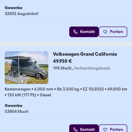
Gewerbe
32832 Augustdorf
Kontakt
Parken
Volkswagen Grand California
49.950 €
19% MwSt.
Verhandlungsbasis
Kastenwagen
•
6.000 mm
•
Bis 3.500 kg
•
EZ 10/2022
•
69.000 km
•
130 kW (177 PS)
•
Diesel
Gewerbe
53804 Much
Kontakt
Parken