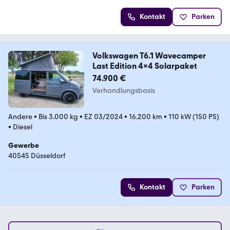
Kontakt
Parken
Volkswagen T6.1 Wavecamper
Last Edition 4x4 Solarpaket
74.900 €
Verhandlungsbasis
Andere
•
Bis 3.000 kg
•
EZ 03/2024
•
16.200 km
•
110 kW (150 PS)
•
Diesel
Gewerbe
40545 Düsseldorf
Kontakt
Parken