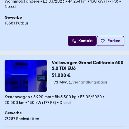
Wohnmobil andere
•
EZ 03/2023
•
44.234 km
•
130 kW (177 PS)
•
Diesel
Gewerbe
18581 Putbus
Kontakt
Parken
Volkswagen Grand California 600
2,0 TDI EU6
51.000 €
19% MwSt.
Verhandlungsbasis
Kastenwagen
•
5.990 mm
•
Bis 3.500 kg
•
EZ 02/2020
•
20.000 km
•
130 kW (177 PS)
•
Diesel
Gewerbe
76287 Rheinstetten