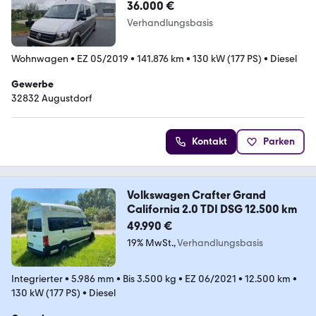
NEU 2025
36.000 €
Verhandlungsbasis
Wohnwagen
•
EZ 05/2019
•
141.876 km
•
130 kW (177 PS)
•
Diesel
Gewerbe
32832 Augustdorf
Kontakt
Parken
Volkswagen Crafter Grand
California 2.0 TDI DSG 12.500 km
49.990 €
19% MwSt.
Verhandlungsbasis
Integrierter
•
5.986 mm
•
Bis 3.500 kg
•
EZ 06/2021
•
12.500 km
•
130 kW (177 PS)
•
Diesel