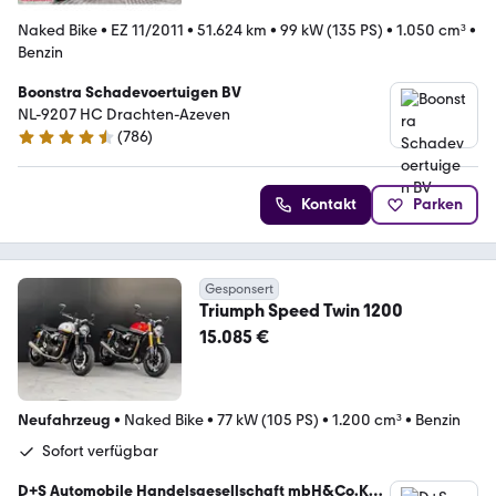
Naked Bike
•
EZ 11/2011
•
51.624 km
•
99 kW (135 PS)
•
1.050 cm³
•
Benzin
Boonstra Schadevoertuigen BV
NL-9207 HC Drachten-Azeven
(
786
)
4.4 Sterne
Kontakt
Parken
Gesponsert
Triumph Speed Twin 1200
15.085 €
Neufahrzeug
•
Naked Bike
•
77 kW (105 PS)
•
1.200 cm³
•
Benzin
Sofort verfügbar
D+S Automobile Handelsgesellschaft mbH&Co.KG