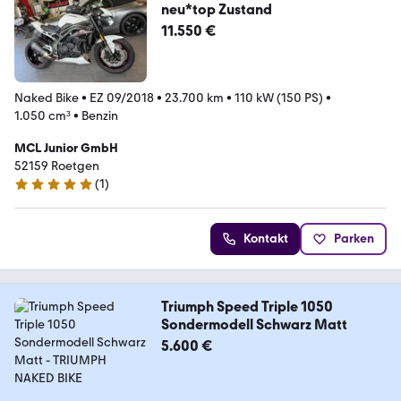
neu*top Zustand
11.550 €
Naked Bike
•
EZ 09/2018
•
23.700 km
•
110 kW (150 PS)
•
1.050 cm³
•
Benzin
MCL Junior GmbH
52159 Roetgen
(
1
)
5 Sterne
Kontakt
Parken
Triumph Speed Triple 1050
Sondermodell Schwarz Matt
5.600 €