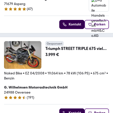
Land Rover Vertragshändler und Jaguar
71679 Asperg
Servicepartner
(
47
)
4.8 Sterne
Kontakt
Parken
Gesponsert
Triumph STREET TRIPLE 675 viel
Zubehör
3.999 €
Naked Bike
•
EZ 04/2008
•
19.064 km
•
78 kW (106 PS)
•
675 cm³
•
Benzin
G. Wilhelmsen Motorradtechnik GmbH
24988 Oeversee
(
191
)
4.6 Sterne
Kontakt
Parken