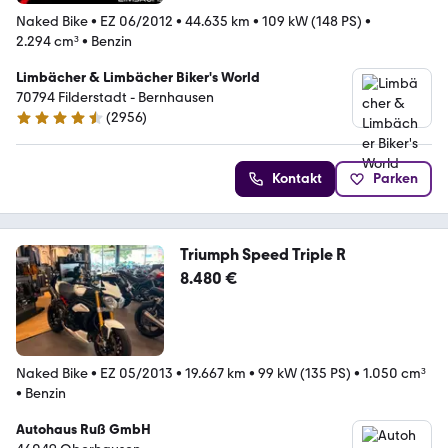
Naked Bike
•
EZ 06/2012
•
44.635 km
•
109 kW (148 PS)
•
2.294 cm³
•
Benzin
Limbächer & Limbächer Biker's World
70794 Filderstadt - Bernhausen
(
2956
)
4.7 Sterne
Kontakt
Parken
Triumph Speed Triple R
8.480 €
Naked Bike
•
EZ 05/2013
•
19.667 km
•
99 kW (135 PS)
•
1.050 cm³
•
Benzin
Autohaus Ruß GmbH