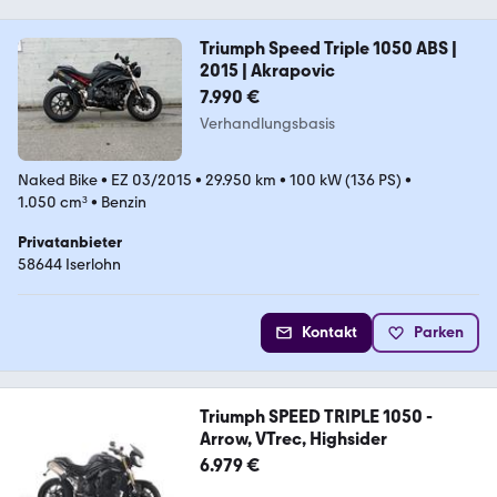
Triumph Speed Triple 1050 ABS |
2015 | Akrapovic
7.990 €
Verhandlungsbasis
Naked Bike
•
EZ 03/2015
•
29.950 km
•
100 kW (136 PS)
•
1.050 cm³
•
Benzin
Privatanbieter
58644 Iserlohn
Kontakt
Parken
Triumph SPEED TRIPLE 1050 -
Arrow, VTrec, Highsider
6.979 €