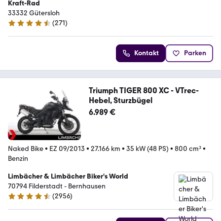
Kraft-Rad
33332 Gütersloh
(
271
)
4.7 Sterne
Kontakt
Parken
Triumph TIGER 800 XC - VTrec-
Hebel, Sturzbügel
6.989 €
Naked Bike
•
EZ 09/2013
•
27.166 km
•
35 kW (48 PS)
•
800 cm³
•
Benzin
Limbächer & Limbächer Biker's World
70794 Filderstadt - Bernhausen
(
2956
)
4.7 Sterne