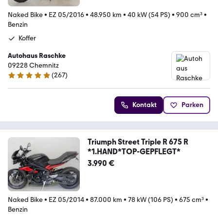
Naked Bike
•
EZ 05/2016
•
48.950 km
•
40 kW (54 PS)
•
900 cm³
•
Benzin
Koffer
Autohaus Raschke
09228 Chemnitz
(
267
)
4.8 Sterne
Kontakt
Parken
Triumph Street Triple R 675 R
*1.HAND*TOP-GEPFLEGT*
3.990 €
Naked Bike
•
EZ 05/2014
•
87.000 km
•
78 kW (106 PS)
•
675 cm³
•
Benzin