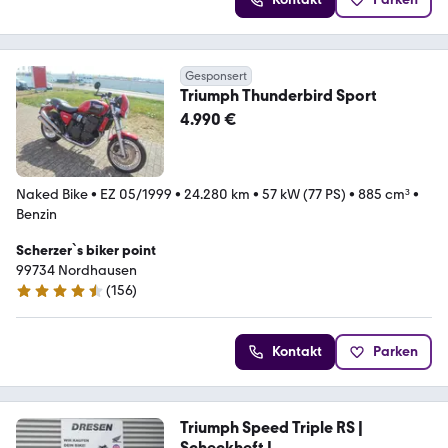
Gesponsert
Triumph Thunderbird Sport
4.990 €
Naked Bike
•
EZ 05/1999
•
24.280 km
•
57 kW (77 PS)
•
885 cm³
•
Benzin
Scherzer`s biker point
99734 Nordhausen
(
156
)
4.7 Sterne
Kontakt
Parken
Triumph Speed Triple RS |
Scheckheft |