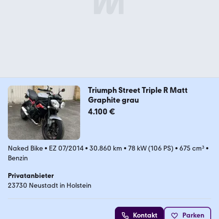
Triumph Street Triple R Matt
Graphite grau
4.100 €
Naked Bike
•
EZ 07/2014
•
30.860 km
•
78 kW (106 PS)
•
675 cm³
•
Benzin
Privatanbieter
23730 Neustadt in Holstein
Kontakt
Parken