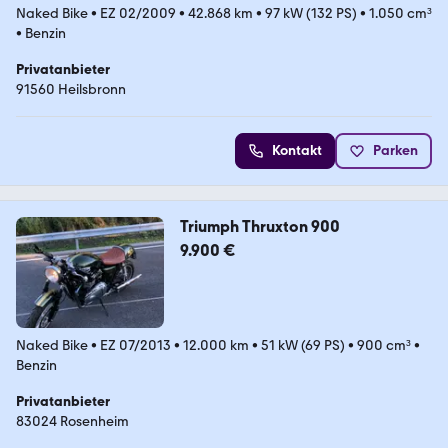
Naked Bike
•
EZ 02/2009
•
42.868 km
•
97 kW (132 PS)
•
1.050 cm³
•
Benzin
Privatanbieter
91560 Heilsbronn
Kontakt
Parken
Triumph Thruxton 900
9.900 €
Naked Bike
•
EZ 07/2013
•
12.000 km
•
51 kW (69 PS)
•
900 cm³
•
Benzin
Privatanbieter
83024 Rosenheim