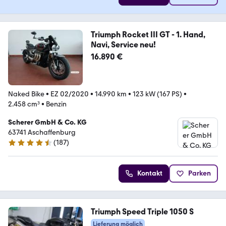
Triumph Rocket III GT - 1. Hand,
Navi, Service neu!
16.890 €
Naked Bike
•
EZ 02/2020
•
14.990 km
•
123 kW (167 PS)
•
2.458 cm³
•
Benzin
Scherer GmbH & Co. KG
63741 Aschaffenburg
(
187
)
4.5 Sterne
Kontakt
Parken
Triumph Speed Triple 1050 S
Lieferung möglich