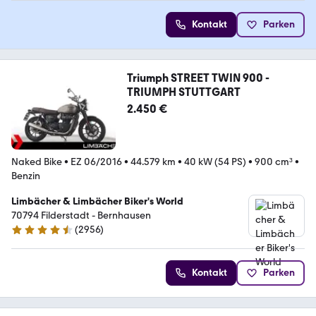
Kontakt
Parken
Triumph STREET TWIN 900 -
TRIUMPH STUTTGART
2.450 €
Naked Bike
•
EZ 06/2016
•
44.579 km
•
40 kW (54 PS)
•
900 cm³
•
Benzin
Limbächer & Limbächer Biker's World
70794 Filderstadt - Bernhausen
(
2956
)
4.7 Sterne
Kontakt
Parken