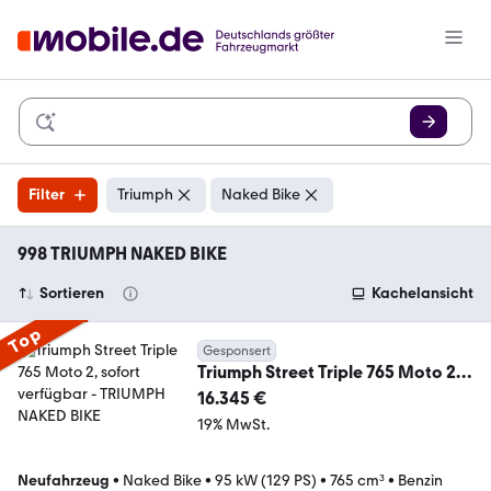
Filter
Triumph
Naked Bike
998 TRIUMPH NAKED BIKE
Sortieren
Kachelansicht
Top
Gesponsert
Triumph Street Triple 765 Moto 2,
sofort verfügbar
16.345 €
19% MwSt.
Neufahrzeug
•
Naked Bike
•
95 kW (129 PS)
•
765 cm³
•
Benzin