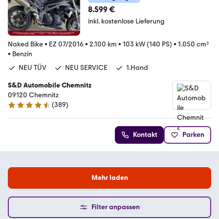
8.599 €
inkl. kostenlose Lieferung
Naked Bike
•
EZ 07/2016
•
2.100 km
•
103 kW (140 PS)
•
1.050 cm³
•
Benzin
NEU TÜV
NEU SERVICE
1.Hand
S&D Automobile Chemnitz
09120 Chemnitz
(
389
)
4.7 Sterne
Kontakt
Parken
Mehr laden
Filter anpassen