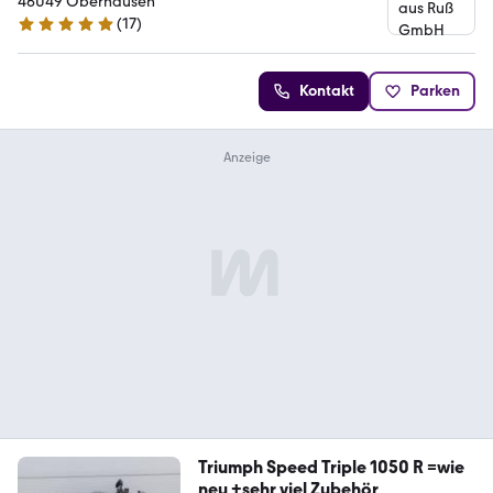
46049 Oberhausen
(
17
)
5 Sterne
Kontakt
Parken
Triumph Speed Triple 1050 R =wie
neu +sehr viel Zubehör