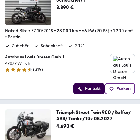
8.890 €
Naked Bike
•
EZ 10/2018
•
28.000 km
•
66 kW (90 PS)
•
1.200 cm³
•
Benzin
Zubehör
Scheckheft
2021
Autohaus Louis Dresen GmbH
47877 Willich
(
319
)
4.6 Sterne
Kontakt
Parken
Triumph Street Twin 900 /Koffer/
ABS/ Tankr./Tüv 08.2027
4.690 €