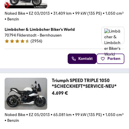
Naked Bike
•
EZ 03/2013
•
31.409 km
•
99 kW (135 PS)
•
1.050 cm³
•
Benzin
Limbächer & Limbächer Biker's World
70794 Filderstadt - Bernhausen
(
2956
)
4.7 Sterne
Kontakt
Parken
Triumph SPEED TRIPLE 1050
*SCHECKHEFT*SERVICE-NEU*
4.699 €
Naked Bike
•
EZ 05/2013
•
65.081 km
•
99 kW (135 PS)
•
1.050 cm³
•
Benzin