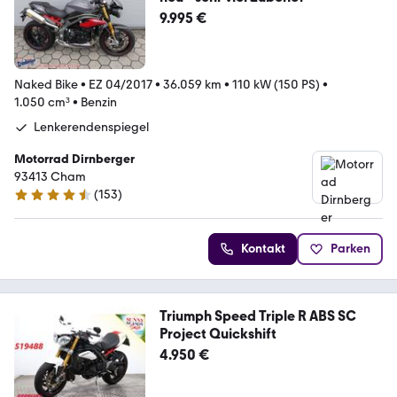
9.995 €
Naked Bike
•
EZ 04/2017
•
36.059 km
•
110 kW (150 PS)
•
1.050 cm³
•
Benzin
Lenkerendenspiegel
Motorrad Dirnberger
93413 Cham
(
153
)
4.7 Sterne
Kontakt
Parken
Triumph Speed Triple R ABS SC
Project Quickshift
4.950 €