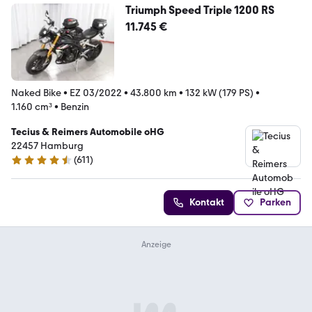
Triumph Speed Triple 1200 RS
11.745 €
Naked Bike
•
EZ 03/2022
•
43.800 km
•
132 kW (179 PS)
•
1.160 cm³
•
Benzin
Tecius & Reimers Automobile oHG
22457 Hamburg
(
611
)
4.6 Sterne
Kontakt
Parken