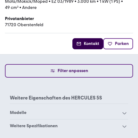
Mofa/Mokick/Moped
•
EZ 03/1989
•
3.000 km
•
1 kW (1 PS)
•
49 cm³
•
Andere
Privatanbieter
71720 Oberstenfeld
Kontakt
Parken
Filter anpassen
Weitere Eigenschaften des
HERCULES 5S
Modelle
Hercules K50
Weitere Spezifikationen
Hercules 125
Hercules 180 k