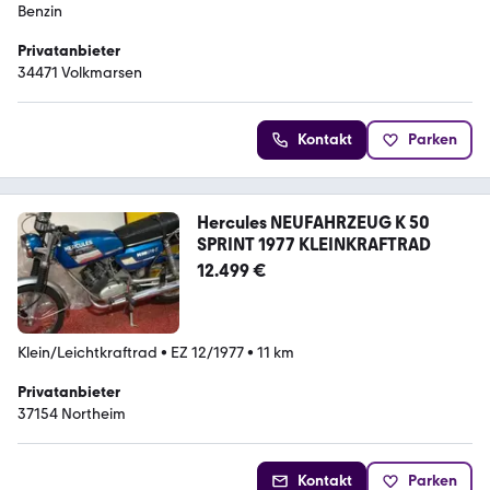
Benzin
Privatanbieter
34471 Volkmarsen
Kontakt
Parken
Hercules NEUFAHRZEUG K 50
SPRINT 1977 KLEINKRAFTRAD
12.499 €
Klein/Leichtkraftrad
•
EZ 12/1977
•
11 km
Privatanbieter
37154 Northeim
Kontakt
Parken