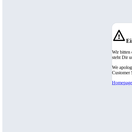
Ei
Wir bitten
steht Dir 
We apologi
Customer S
Homepag