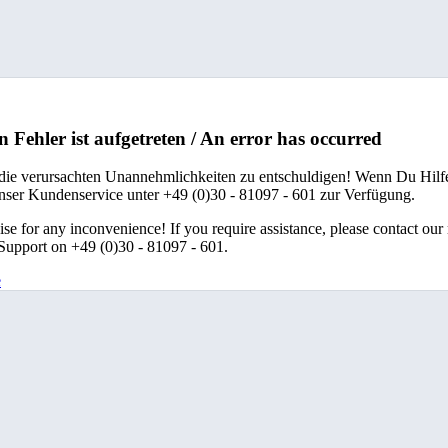
n Fehler ist aufgetreten / An error has occurred
 die verursachten Unannehmlichkeiten zu entschuldigen! Wenn Du Hilfe
unser Kundenservice unter +49 (0)30 - 81097 - 601 zur Verfügung.
se for any inconvenience! If you require assistance, please contact our
upport on +49 (0)30 - 81097 - 601.
e