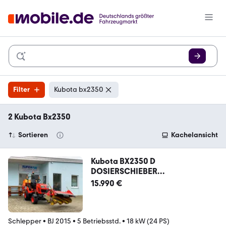
Filter
Kubota bx2350
2 Kubota Bx2350
Sortieren
Kachelansicht
Kubota BX2350 D
DOSIERSCHIEBER
KEHRMASCHINE ADLER K 450
15.990 €
Schlepper
•
BJ 2015
•
5 Betriebsstd.
•
18 kW (24 PS)