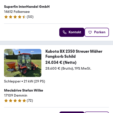
Superfin InterHandel GmbH
14612 Falkensee
(
50
)
4.5 Sterne
Kontakt
Parken
Kubota BX 2350 Streuer Mäher
Fangkorb Schild
24.034 € (Netto)
28.600 € (Brutto)
19% MwSt.
Schlepper
•
21 kW (29 PS)
Meckdrive Stefan Wilke
17109 Demmin
(
72
)
4.8 Sterne