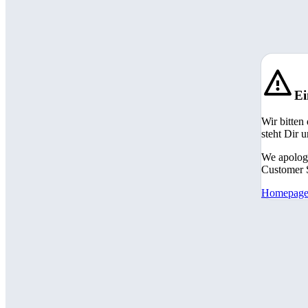
Ei
Wir bitten
steht Dir 
We apologi
Customer S
Homepag