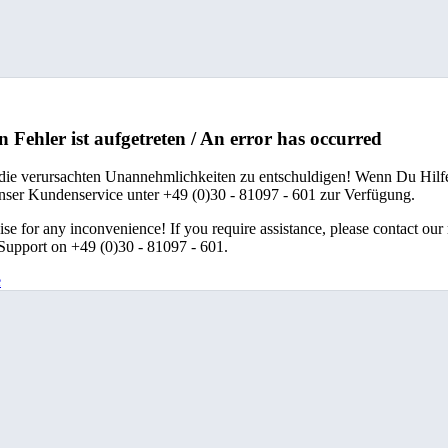
n Fehler ist aufgetreten / An error has occurred
 die verursachten Unannehmlichkeiten zu entschuldigen! Wenn Du Hilfe
unser Kundenservice unter +49 (0)30 - 81097 - 601 zur Verfügung.
se for any inconvenience! If you require assistance, please contact our
upport on +49 (0)30 - 81097 - 601.
e