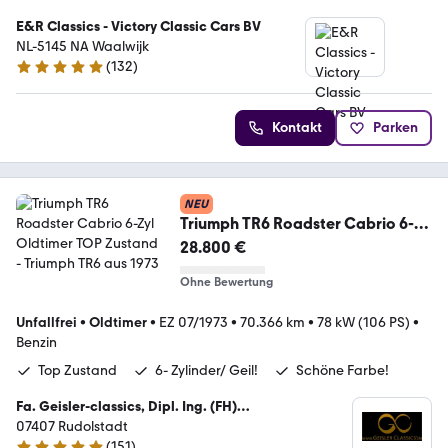
E&R Classics - Victory Classic Cars BV
NL-5145 NA Waalwijk
(
132
)
5 Sterne
Kontakt
Parken
NEU
Triumph TR6 Roadster Cabrio 6-
Zyl Oldtimer TOP Zustand
28.800 €
Ohne Bewertung
Unfallfrei
•
Oldtimer
•
EZ 07/1973
•
70.366 km
•
78 kW (106 PS)
•
Benzin
Top Zustand
6- Zylinder/ Geil!
Schöne Farbe!
Fa. Geisler-classics, Dipl. Ing. (FH)
Kraftfahrzeugtechnik Enrico Geisler
07407 Rudolstadt
(
151
)