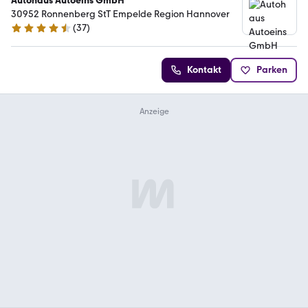
Autohaus Autoeins GmbH
30952 Ronnenberg StT Empelde Region Hannover
(
37
)
4.7 Sterne
Kontakt
Parken