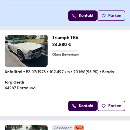
Kontakt
Parken
Triumph TR6
24.880 €
Ohne Bewertung
Unfallfrei
•
EZ 07/1973
•
102.497 km
•
70 kW (95 PS)
•
Benzin
Jörg Gerth
44287 Dortmund
Kontakt
Parken
Gesponsert
NEU