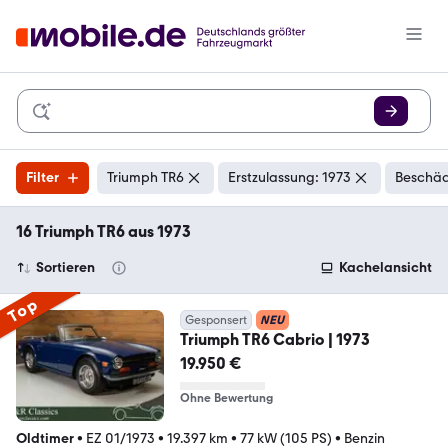
Filter
Triumph TR6
Erstzulassung: 1973
Beschäd
16 Triumph TR6 aus 1973
Sortieren
Kachelansicht
Top
Gesponsert
NEU
Triumph TR6 Cabrio | 1973
19.950 €
Ohne Bewertung
Oldtimer
•
EZ 01/1973
•
19.397 km
•
77 kW (105 PS)
•
Benzin