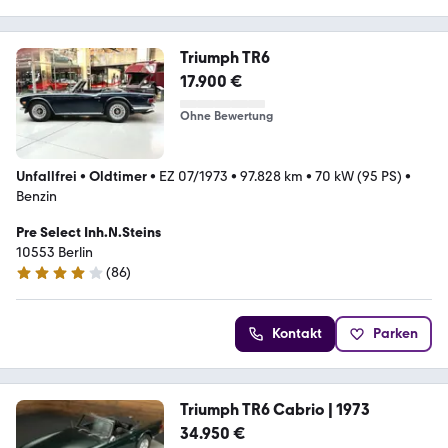
Triumph TR6
17.900 €
Ohne Bewertung
Unfallfrei
•
Oldtimer
•
EZ 07/1973
•
97.828 km
•
70 kW (95 PS)
•
Benzin
Pre Select Inh.N.Steins
10553 Berlin
(
86
)
3.8 Sterne
Kontakt
Parken
Triumph TR6 Cabrio | 1973
34.950 €