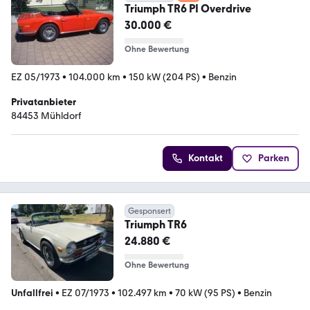
Triumph TR6 PI Overdrive
30.000 €
Ohne Bewertung
EZ 05/1973
•
104.000 km
•
150 kW (204 PS)
•
Benzin
Privatanbieter
84453 Mühldorf
Kontakt
Parken
Gesponsert
Triumph TR6
24.880 €
Ohne Bewertung
Unfallfrei
•
EZ 07/1973
•
102.497 km
•
70 kW (95 PS)
•
Benzin