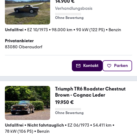
14.900 €
Verhandlungsbasis
Ohne Bewertung
Unfallfrei
•
EZ 10/1973
•
98.000 km
•
90 kW (122 PS)
•
Benzin
Privatanbieter
83080 Oberaudorf
Kontakt
Parken
Triumph TR6 Roadster Chestnut
Brown - Cognac Leder
19.950 €
Ohne Bewertung
Unfallfrei
•
Nicht fahrtauglich
•
EZ 06/1973
•
54.411 km
•
78 kW (106 PS)
•
Benzin