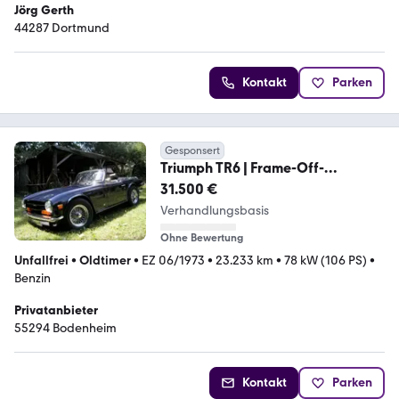
Jörg Gerth
44287 Dortmund
Kontakt
Parken
Gesponsert
Triumph TR6 | Frame-Off-
Restaurierung | treuer Begleiter
31.500 €
Verhandlungsbasis
Ohne Bewertung
Unfallfrei
•
Oldtimer
•
EZ 06/1973
•
23.233 km
•
78 kW (106 PS)
•
Benzin
Privatanbieter
55294 Bodenheim
Kontakt
Parken