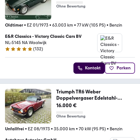
Ohne Bewertung
Oldtimer
•
EZ 01/1973
•
63.003 km
•
77 kW (105 PS)
•
Benzin
E&R Classics - Victory Classic Cars BV
NL-5145 NA Waalwijk
(
132
)
5 Sterne
Kontakt
Parken
Triumph TR6 Weber
Doppelvergaser Edelstahl-
Sportauspuff
16.000 €
Ohne Bewertung
Unfallfrei
•
EZ 08/1973
•
35.000 km
•
70 kW (95 PS)
•
Benzin