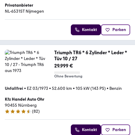
Privatanbieter
NL-6531ST Nijmegen
Kontakt
Parken
Triumph TR6 * 6 Zylinder * Leder *
Tüv 10 / 27
29.999 €
Ohne Bewertung
Unfallfrei
•
EZ 03/1973
•
52.600 km
•
105 kW (143 PS)
•
Benzin
Kfz Handel Auto Ohr
90455 Nürnberg
(
82
)
4.7 Sterne
Kontakt
Parken