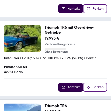
Kontakt
Parken
Triumph TR6 mit Overdrive-
Getriebe
19.995 €
Verhandlungsbasis
Ohne Bewertung
Unfallfrei
•
EZ 07/1973
•
72.000 km
•
70 kW (95 PS)
•
Benzin
Privatanbieter
42781 Haan
Kontakt
Parken
Triumph TR6