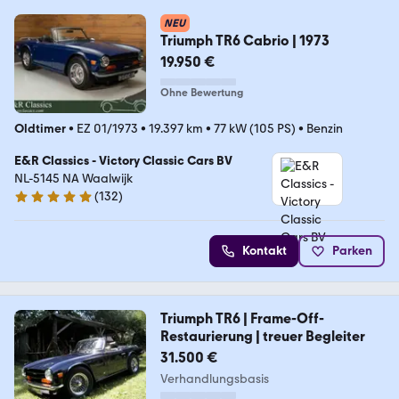
NEU
Triumph TR6 Cabrio | 1973
19.950 €
Ohne Bewertung
Oldtimer
•
EZ 01/1973
•
19.397 km
•
77 kW (105 PS)
•
Benzin
E&R Classics - Victory Classic Cars BV
NL-5145 NA Waalwijk
(
132
)
5 Sterne
Kontakt
Parken
Triumph TR6 | Frame-Off-
Restaurierung | treuer Begleiter
31.500 €
Verhandlungsbasis