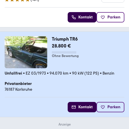
4.8 Sterne
Kontakt
Parken
Triumph TR6
28.800 €
Ohne Bewertung
Unfallfrei
•
EZ 03/1973
•
94.070 km
•
90 kW (122 PS)
•
Benzin
Privatanbieter
76187 Karlsruhe
Kontakt
Parken