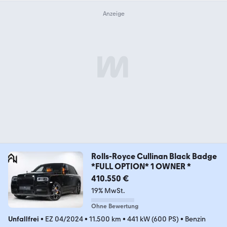
Rolls-Royce Cullinan Black Badge
*FULL OPTION* 1 OWNER *
410.550 €
19% MwSt.
Ohne Bewertung
Unfallfrei
•
EZ 04/2024
•
11.500 km
•
441 kW (600 PS)
•
Benzin