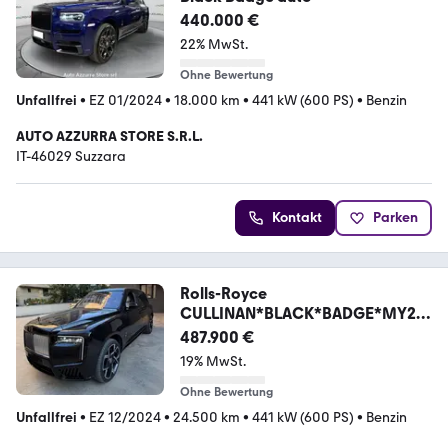
440.000 €
22% MwSt.
Ohne Bewertung
Unfallfrei
•
EZ 01/2024
•
18.000 km
•
441 kW (600 PS)
•
Benzin
AUTO AZZURRA STORE S.R.L.
IT-46029 Suzzara
Kontakt
Parken
Rolls-Royce
CULLINAN*BLACK*BADGE*MY25
*FULL*WHITE*STARLIGHT
487.900 €
19% MwSt.
Ohne Bewertung
Unfallfrei
•
EZ 12/2024
•
24.500 km
•
441 kW (600 PS)
•
Benzin