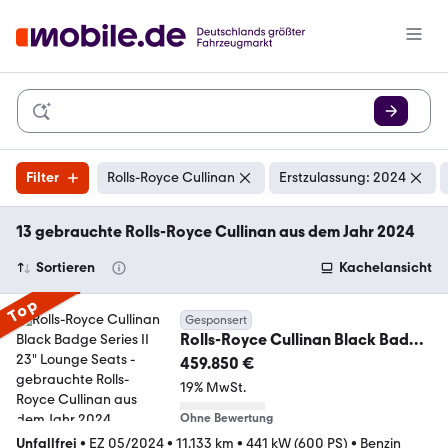
Filter
Rolls-Royce Cullinan
Erstzulassung: 2024
13 gebrauchte Rolls-Royce Cullinan aus dem Jahr 2024
Sortieren
Kachelansicht
Top
Gesponsert
Rolls-Royce Cullinan Black Badge
Series II 23" Lounge Seats
459.850 €
19% MwSt.
Ohne Bewertung
Unfallfrei
•
EZ 05/2024
•
11.133 km
•
441 kW (600 PS)
•
Benzin