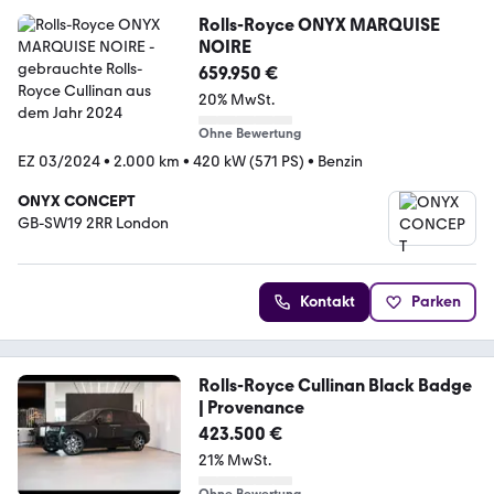
Rolls-Royce ONYX MARQUISE
NOIRE
659.950 €
20% MwSt.
Ohne Bewertung
EZ 03/2024
•
2.000 km
•
420 kW (571 PS)
•
Benzin
ONYX CONCEPT
GB-SW19 2RR London
Kontakt
Parken
Rolls-Royce Cullinan Black Badge
| Provenance
423.500 €
21% MwSt.