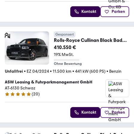
Kontakt
Parken
Gesponsert
Rolls-Royce Cullinan Black Badge
*FULL OPTION* 1 OWNER *
410.550 €
19% MwSt.
Ohne Bewertung
Unfallfrei
•
EZ 04/2024
•
11.500 km
•
441 kW (600 PS)
•
Benzin
ASW Leasing & Fuhrparkmanagement GmbH
AT-6130 Schwaz
(
20
)
4.8 Sterne
Kontakt
Parken