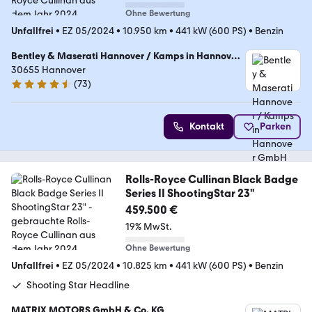
Ohne Bewertung
Unfallfrei
•
EZ 05/2024
•
10.950 km
•
441 kW (600 PS)
•
Benzin
Bentley & Maserati Hannover / Kamps in Hannover
GmbH & Co. KG
30655 Hannover
(
73
)
4.6 Sterne
Kontakt
Parken
Rolls-Royce Cullinan Black Badge
Series II ShootingStar 23"
459.500 €
19% MwSt.
Ohne Bewertung
Unfallfrei
•
EZ 05/2024
•
10.825 km
•
441 kW (600 PS)
•
Benzin
Shooting Star Headline
MATRIX MOTORS GmbH & Co. KG