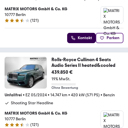
MATRIX MOTORS GmbH & Co. KG
10777 Berlin
(
121
)
3.3 Sterne
Kontakt
Parken
Rolls-Royce Cullinan 4 Seats
Audio Series II heated&cooled
439.850 €
19% MwSt.
Ohne Bewertung
Unfallfrei
•
EZ 05/2024
•
14.747 km
•
420 kW (571 PS)
•
Benzin
Shooting Star Headline
MATRIX MOTORS GmbH & Co. KG
10777 Berlin
(
121
)
3.3 Sterne