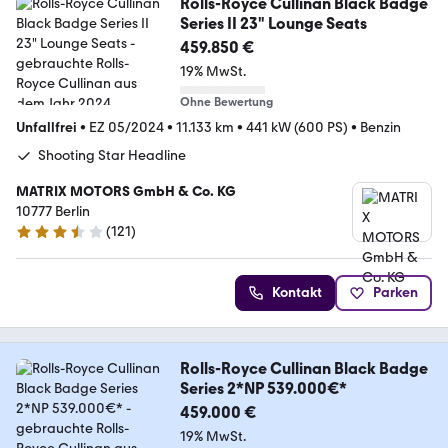
Rolls-Royce Cullinan Black Badge
Series II 23" Lounge Seats
459.850 €
19% MwSt.
Ohne Bewertung
Unfallfrei
•
EZ 05/2024
•
11.133 km
•
441 kW (600 PS)
•
Benzin
Shooting Star Headline
MATRIX MOTORS GmbH & Co. KG
10777 Berlin
(
121
)
3.3 Sterne
Kontakt
Parken
Rolls-Royce Cullinan Black Badge
Series 2*NP 539.000€*
459.000 €
19% MwSt.