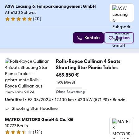
ASW Leasing & Fuhrparkmanagement GmbH
AT-6130 Schwaz
(
20
)
4.8 Sterne
Kontakt
Parken
Rolls-Royce Cullinan 4 Seats
Shooting Star Picnic Tables
459.850 €
19% MwSt.
Ohne Bewertung
Unfallfrei
•
EZ 05/2024
•
12.100 km
•
420 kW (571 PS)
•
Benzin
Shooting Star Headline
MATRIX MOTORS GmbH & Co. KG
10777 Berlin
(
121
)
3.3 Sterne