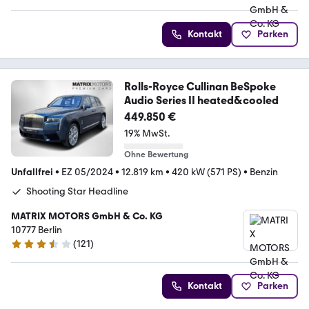
Kontakt
Parken
Rolls-Royce Cullinan BeSpoke
Audio Series II heated&cooled
449.850 €
19% MwSt.
Ohne Bewertung
Unfallfrei
•
EZ 05/2024
•
12.819 km
•
420 kW (571 PS)
•
Benzin
Shooting Star Headline
MATRIX MOTORS GmbH & Co. KG
10777 Berlin
(
121
)
3.3 Sterne
Kontakt
Parken