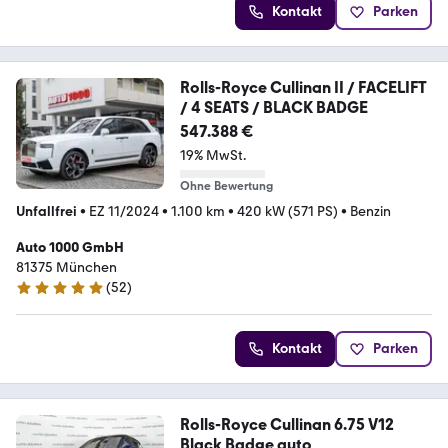
Kontakt
Parken
Rolls-Royce Cullinan II / FACELIFT
/ 4 SEATS / BLACK BADGE
547.388 €
19% MwSt.
Ohne Bewertung
Unfallfrei
•
EZ 11/2024
•
1.100 km
•
420 kW (571 PS)
•
Benzin
Auto 1000 GmbH
81375 München
(
52
)
4.9 Sterne
Kontakt
Parken
Rolls-Royce Cullinan 6.75 V12
Black Badge auto