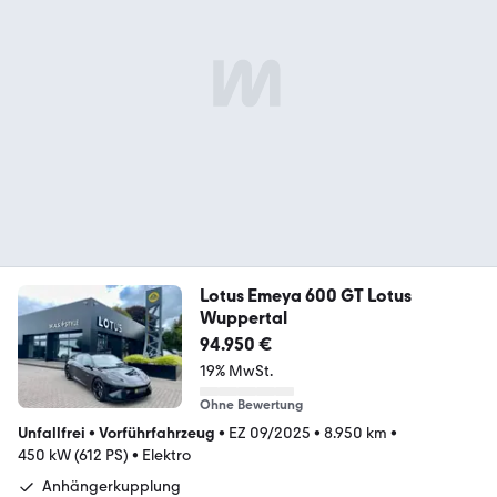
Lotus Emeya 600 GT Lotus
Wuppertal
94.950 €
19% MwSt.
Ohne Bewertung
Unfallfrei
•
Vorführfahrzeug
•
EZ 09/2025
•
8.950 km
•
450 kW (612 PS)
•
Elektro
Anhängerkupplung