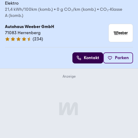
Elektro
21,4 kWh/100km (komb.)
•
0 g CO₂/km (komb.)
•
CO₂-Klasse
A (komb.)
Autohaus Weeber GmbH
71083 Herrenberg
(
234
)
4.6 Sterne
Kontakt
Parken