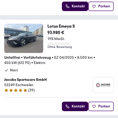
Kontakt
Parken
Lotus Emeya S
93.980 €
19% MwSt.
Ohne Bewertung
Unfallfrei
•
Vorführfahrzeug
•
EZ 04/2025
•
8.500 km
•
450 kW (612 PS)
•
Elektro
Navi
Jacobs Sportscars GmbH
52249 Eschweiler
(
39
)
4.8 Sterne
Kontakt
Parken