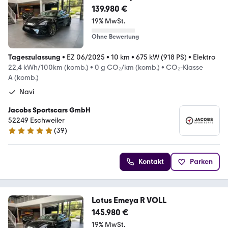
139.980 €
19% MwSt.
Ohne Bewertung
Tageszulassung
•
EZ 06/2025
•
10 km
•
675 kW (918 PS)
•
Elektro
22,4 kWh/100km (komb.)
•
0 g CO₂/km (komb.)
•
CO₂-Klasse
A (komb.)
Navi
Jacobs Sportscars GmbH
52249 Eschweiler
(
39
)
4.8 Sterne
Kontakt
Parken
Lotus Emeya R VOLL
145.980 €
19% MwSt.