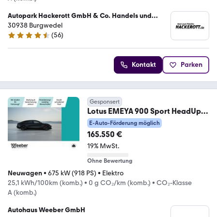
Autopark Hackerott GmbH & Co. Handels und
Service KG
30938 Burgwedel
(
56
)
4.4 Sterne
Kontakt
Parken
Gesponsert
Lotus EMEYA 900 Sport HeadUp
Panodach Standheiz Navi
E-Auto-Förderung möglich
165.550 €
19% MwSt.
Ohne Bewertung
Neuwagen
•
675 kW (918 PS)
•
Elektro
25,1 kWh/100km (komb.)
•
0 g CO₂/km (komb.)
•
CO₂-Klasse
A (komb.)
Autohaus Weeber GmbH