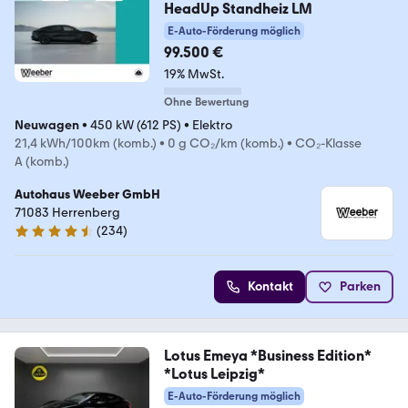
HeadUp Standheiz LM
E-Auto-Förderung möglich
99.500 €
19% MwSt.
Ohne Bewertung
Neuwagen
•
450 kW (612 PS)
•
Elektro
21,4 kWh/100km (komb.)
•
0 g CO₂/km (komb.)
•
CO₂-Klasse
A (komb.)
Autohaus Weeber GmbH
71083 Herrenberg
(
234
)
4.6 Sterne
Kontakt
Parken
Lotus Emeya *Business Edition*
*Lotus Leipzig*
E-Auto-Förderung möglich