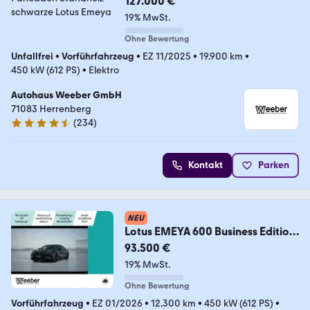
127.000 €
19% MwSt.
Ohne Bewertung
Unfallfrei
•
Vorführfahrzeug
•
EZ 11/2025
•
19.900 km
•
450 kW (612 PS)
•
Elektro
Autohaus Weeber GmbH
71083 Herrenberg
(
234
)
4.6 Sterne
Kontakt
Parken
NEU
Lotus EMEYA 600 Business Edition
HeadUp Standheiz LM
93.500 €
19% MwSt.
Ohne Bewertung
Vorführfahrzeug
•
EZ 01/2026
•
12.300 km
•
450 kW (612 PS)
•