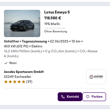
Lotus Emeya S
118.980 €
19% MwSt.
Ohne Bewertung
Unfallfrei
•
Tageszulassung
•
EZ 06/2025
•
10 km
•
450 kW (612 PS)
•
Elektro
16,2 kWh/100km (komb.)
•
0 g CO₂/km (komb.)
•
CO₂-Klasse
A (komb.)
Navi
Jacobs Sportscars GmbH
52249 Eschweiler
(
39
)
4.8 Sterne
Kontakt
Parken