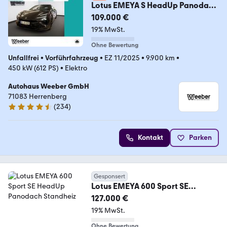
Lotus EMEYA S HeadUp Panodach
Standheiz Navi LED PDC
109.000 €
19% MwSt.
Ohne Bewertung
Unfallfrei
•
Vorführfahrzeug
•
EZ 11/2025
•
9.900 km
•
450 kW (612 PS)
•
Elektro
Autohaus Weeber GmbH
71083 Herrenberg
(
234
)
4.6 Sterne
Kontakt
Parken
Gesponsert
Lotus EMEYA 600 Sport SE
HeadUp Panodach Standheiz
127.000 €
19% MwSt.
Ohne Bewertung