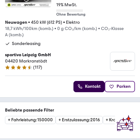
19% MwSt.
Ohne Bewertung
Neuwagen
•
450 kW (612 PS)
•
Elektro
18,7 kWh/100km (komb.)
•
0 g CO₂/km (komb.)
•
CO₂-Klasse
A (komb.)
Sonderleasing
sportivo Leipzig GmbH
04420 Markranstädt
(
117
)
4.6 Sterne
Kontakt
Parken
Beliebte passende Filter
+
Fahrleistung
:
150000
+
Erstzulassung
:
2016
+
Kraftstoffart
:
El