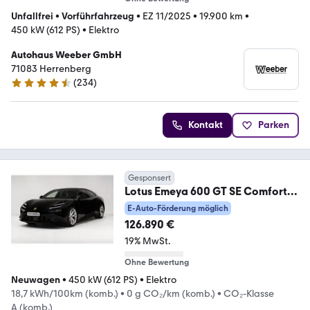
Unfallfrei
•
Vorführfahrzeug
•
EZ 11/2025
•
19.900 km
•
450 kW (612 PS)
•
Elektro
Autohaus Weeber GmbH
71083 Herrenberg
(
234
)
4.6 Sterne
Kontakt
Parken
Gesponsert
Lotus Emeya 600 GT SE Comfort
seat pack *LOTUS HANNOVE
E-Auto-Förderung möglich
126.890 €
19% MwSt.
Ohne Bewertung
Neuwagen
•
450 kW (612 PS)
•
Elektro
18,7 kWh/100km (komb.)
•
0 g CO₂/km (komb.)
•
CO₂-Klasse
A (komb.)