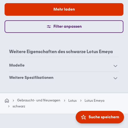
Mehr laden
Filter anpassen
Weitere Eigenschaften des
schwarze Lotus Emeya
Modelle
Lotus 340 R
Lotus Cortina
Weitere Spezifikationen
Lotus Elan
Lotus Eletre
Lotus Emeya grau
Lotus Emeya weiß
Lotus Elise
Lotus Elite
Gebraucht- und Neuwagen
Lotus
Lotus Emeya
Lotus Emeya
Lotus Emira
schwarz
Lotus Esprit
Lotus Europa
Suche speichern
Lotus Evora
Lotus Excel