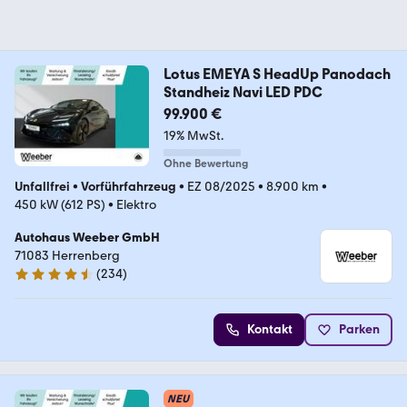
Lotus EMEYA S HeadUp Panodach
Standheiz Navi LED PDC
99.900 €
19% MwSt.
Ohne Bewertung
Unfallfrei
•
Vorführfahrzeug
•
EZ 08/2025
•
8.900 km
•
450 kW (612 PS)
•
Elektro
Autohaus Weeber GmbH
71083 Herrenberg
(
234
)
4.6 Sterne
Kontakt
Parken
NEU