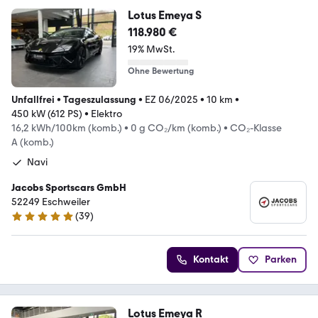
Lotus Emeya S
118.980 €
19% MwSt.
Ohne Bewertung
Unfallfrei
•
Tageszulassung
•
EZ 06/2025
•
10 km
•
450 kW (612 PS)
•
Elektro
16,2 kWh/100km (komb.)
•
0 g CO₂/km (komb.)
•
CO₂-Klasse
A (komb.)
Navi
Jacobs Sportscars GmbH
52249 Eschweiler
(
39
)
4.8 Sterne
Kontakt
Parken
Lotus Emeya R