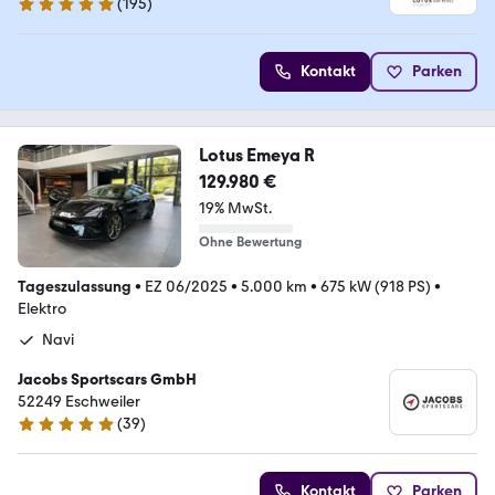
(
195
)
4.8 Sterne
Kontakt
Parken
Lotus Emeya R
129.980 €
19% MwSt.
Ohne Bewertung
Tageszulassung
•
EZ 06/2025
•
5.000 km
•
675 kW (918 PS)
•
Elektro
Navi
Jacobs Sportscars GmbH
52249 Eschweiler
(
39
)
4.8 Sterne
Kontakt
Parken