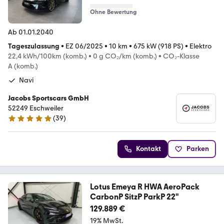
Ohne Bewertung
Ab 01.01.2040
Tageszulassung
•
EZ 06/2025
•
10 km
•
675 kW (918 PS)
•
Elektro
22,4 kWh/100km (komb.)
•
0 g CO₂/km (komb.)
•
CO₂-Klasse
A (komb.)
Navi
Jacobs Sportscars GmbH
52249 Eschweiler
(
39
)
4.8 Sterne
Kontakt
Parken
Lotus Emeya R HWA AeroPack
CarbonP SitzP ParkP 22"
129.889 €
19% MwSt.