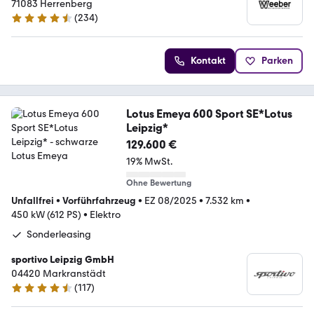
71083 Herrenberg
(
234
)
4.6 Sterne
Kontakt
Parken
Lotus Emeya 600 Sport SE*Lotus
Leipzig*
129.600 €
19% MwSt.
Ohne Bewertung
Unfallfrei
•
Vorführfahrzeug
•
EZ 08/2025
•
7.532 km
•
450 kW (612 PS)
•
Elektro
Sonderleasing
sportivo Leipzig GmbH
04420 Markranstädt
(
117
)
4.6 Sterne