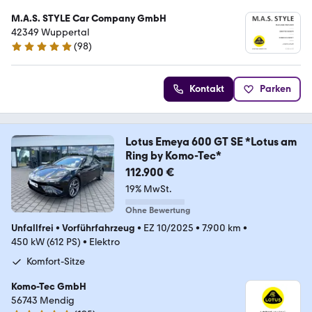
M.A.S. STYLE Car Company GmbH
42349 Wuppertal
(
98
)
5 Sterne
Kontakt
Parken
Lotus Emeya 600 GT SE *Lotus am
Ring by Komo-Tec*
112.900 €
19% MwSt.
Ohne Bewertung
Unfallfrei
•
Vorführfahrzeug
•
EZ 10/2025
•
7.900 km
•
450 kW (612 PS)
•
Elektro
Komfort-Sitze
Komo-Tec GmbH
56743 Mendig