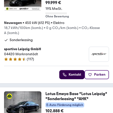
99.999 €
19% MwSt.
Ohne Bewertung
Neuwagen
•
450 kW (612 PS)
•
Elektro
18,7 kWh/100km (komb.)
•
0 g CO₂/km (komb.)
•
CO₂-Klasse
A (komb.)
Sonderleasing
sportivo Leipzig GmbH
04420 Markranstädt
(
117
)
4.6 Sterne
Kontakt
Parken
Lotus Emeya Base *Lotus Leipzig*
*Sonderleasing* *AHK*
E-Auto-Förderung möglich
102.888 €