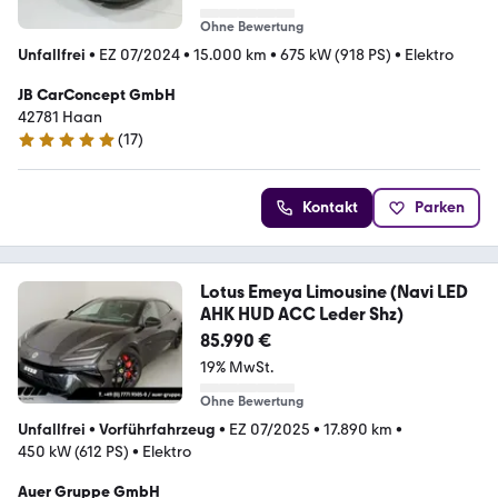
Ohne Bewertung
Unfallfrei
•
EZ 07/2024
•
15.000 km
•
675 kW (918 PS)
•
Elektro
JB CarConcept GmbH
42781 Haan
(
17
)
5 Sterne
Kontakt
Parken
Lotus Emeya Limousine (Navi LED
AHK HUD ACC Leder Shz)
85.990 €
19% MwSt.
Ohne Bewertung
Unfallfrei
•
Vorführfahrzeug
•
EZ 07/2025
•
17.890 km
•
450 kW (612 PS)
•
Elektro
Auer Gruppe GmbH