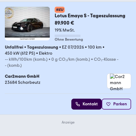
NEU
Lotus Emaya S - Tageszulassung
89.900 €
19% MwSt.
Ohne Bewertung
Unfallfrei
•
Tageszulassung
•
EZ 07/2026
•
100 km
•
450 kW (612 PS)
•
Elektro
-- kWh/100km (komb.)
•
0 g CO₂/km (komb.)
•
CO₂-Klasse -
- (komb.)
Car2mann GmbH
23684 Scharbeutz
Kontakt
Parken