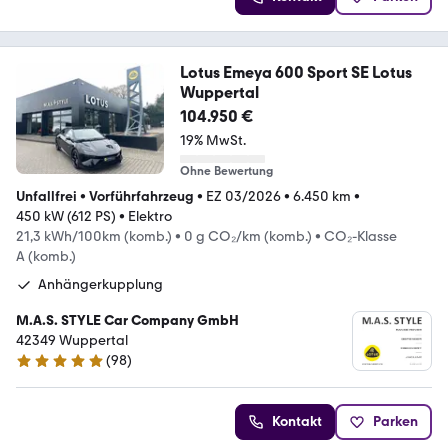
Lotus Emeya 600 Sport SE Lotus
Wuppertal
104.950 €
19% MwSt.
Ohne Bewertung
Unfallfrei
•
Vorführfahrzeug
•
EZ 03/2026
•
6.450 km
•
450 kW (612 PS)
•
Elektro
21,3 kWh/100km (komb.)
•
0 g CO₂/km (komb.)
•
CO₂-Klasse
A (komb.)
Anhängerkupplung
M.A.S. STYLE Car Company GmbH
42349 Wuppertal
(
98
)
5 Sterne
Kontakt
Parken