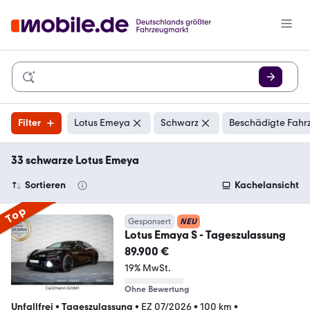
Filter
Lotus Emeya
Schwarz
Beschädigte Fahr
33 schwarze Lotus Emeya
Sortieren
Kachelansicht
Top
Gesponsert
NEU
Lotus Emaya S - Tageszulassung
89.900 €
19% MwSt.
Ohne Bewertung
Unfallfrei
•
Tageszulassung
•
EZ 07/2026
•
100 km
•