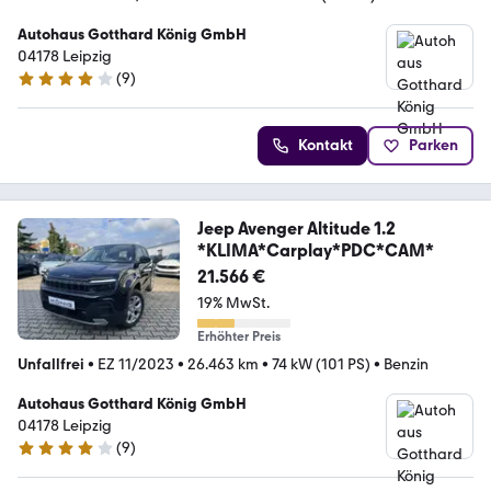
Autohaus Gotthard König GmbH
04178 Leipzig
(
9
)
4 Sterne
Kontakt
Parken
Jeep Avenger Altitude 1.2
*KLIMA*Carplay*PDC*CAM*
21.566 €
19% MwSt.
Erhöhter Preis
Unfallfrei
•
EZ 11/2023
•
26.463 km
•
74 kW (101 PS)
•
Benzin
Autohaus Gotthard König GmbH
04178 Leipzig
(
9
)
4 Sterne