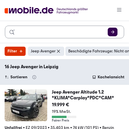
Filter
Jeep Avenger
Beschädigte Fahrzeuge: Nicht a
16 Jeep Avenger in Leipzig
Sortieren
Kachelansicht
Jeep Avenger Altitude 1.2
*KLIMA*Carplay*PDC*CAM*
19.999 €
19% MwSt.
Fairer Preis
Unfallfrei
•
EZ 09/2023
•
35.403 km
•
74 kW (101 PS)
•
Benzin