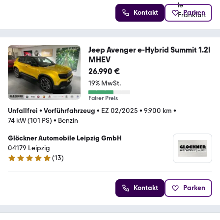
Kontakt
Parken
Jeep Avenger e-Hybrid Summit 1.2l
MHEV
26.990 €
19% MwSt.
Fairer Preis
Unfallfrei
•
Vorführfahrzeug
•
EZ 02/2025
•
9.900 km
•
74 kW (101 PS)
•
Benzin
Glöckner Automobile Leipzig GmbH
04179 Leipzig
(
13
)
4.8 Sterne
Kontakt
Parken