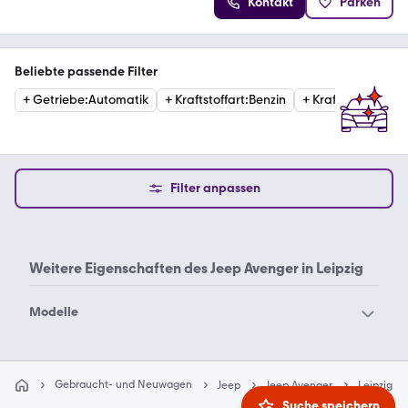
Kontakt
Parken
Beliebte passende Filter
+
Getriebe
:
Automatik
+
Kraftstoffart
:
Benzin
+
Kraftstoffart
:
Ele
Filter anpassen
Weitere Eigenschaften des
Jeep Avenger in Leipzig
Modelle
Jeep Avenger
Jeep Cherokee
Jeep CJ
Jeep Comanche
Gebraucht- und Neuwagen
Jeep
Jeep Avenger
Leipzig
Jeep Commander
Jeep Compass
Suche speichern