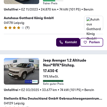
Fairer Preis
Unfallfrei
•
EZ 11/2023
•
24.870 km
•
74 kW (101 PS)
•
Benzin
Autohaus Gotthard König GmbH
04178 Leipzig
(
9
)
4 Sterne
Kontakt
Parken
Jeep Avenger 1.2 Altitude
Navi*RFK*Sitzhzg.
17.430 €
19% MwSt.
Sehr guter Preis
Unfallfrei
•
EZ 03/2025
•
33.677 km
•
74 kW (101 PS)
•
Benzin
Stellantis &You Deutschland GmbH Gebrauchtwagenzentrum
Leipzig
04129 Leipzig