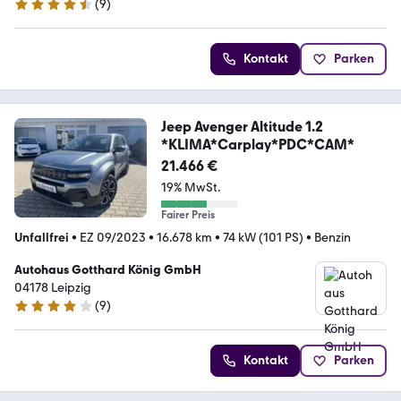
(
9
)
4.4 Sterne
Kontakt
Parken
Jeep Avenger Altitude 1.2
*KLIMA*Carplay*PDC*CAM*
21.466 €
19% MwSt.
Fairer Preis
Unfallfrei
•
EZ 09/2023
•
16.678 km
•
74 kW (101 PS)
•
Benzin
Autohaus Gotthard König GmbH
04178 Leipzig
(
9
)
4 Sterne
Kontakt
Parken