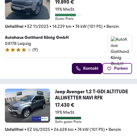
19.890 €
19% MwSt.
Guter Preis
Unfallfrei
•
EZ 11/2023
•
14.239 km
•
74 kW (101 PS)
•
Benzin
Autohaus Gotthard König GmbH
04178 Leipzig
(
9
)
4 Sterne
Kontakt
Parken
Jeep Avenger 1.2 T-GDI ALTITUDE
ALLWETTER NAVI RFK
17.430 €
19% MwSt.
Sehr guter Preis
Unfallfrei
•
EZ 06/2025
•
26.628 km
•
74 kW (101 PS)
•
Benzin