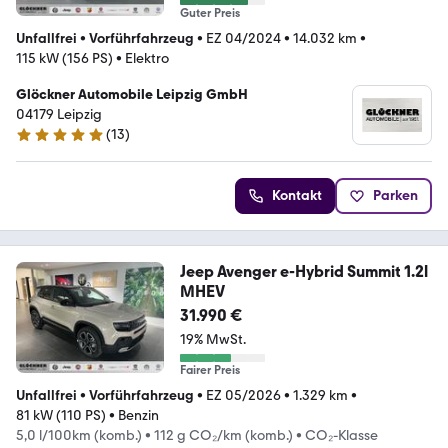
Guter Preis
Unfallfrei
•
Vorführfahrzeug
•
EZ 04/2024
•
14.032 km
•
115 kW (156 PS)
•
Elektro
Glöckner Automobile Leipzig GmbH
04179 Leipzig
(
13
)
4.8 Sterne
Kontakt
Parken
Jeep Avenger e-Hybrid Summit 1.2l
MHEV
31.990 €
19% MwSt.
Fairer Preis
Unfallfrei
•
Vorführfahrzeug
•
EZ 05/2026
•
1.329 km
•
81 kW (110 PS)
•
Benzin
5,0 l/100km (komb.)
•
112 g CO₂/km (komb.)
•
CO₂-Klasse