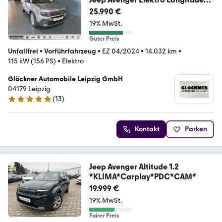
NAVI TECH-STYLE PAKET
25.990 €
19% MwSt.
Guter Preis
Unfallfrei
•
Vorführfahrzeug
•
EZ 04/2024
•
14.032 km
•
115 kW (156 PS)
•
Elektro
Glöckner Automobile Leipzig GmbH
04179 Leipzig
(
13
)
4.8 Sterne
Kontakt
Parken
Jeep Avenger Altitude 1.2
*KLIMA*Carplay*PDC*CAM*
19.999 €
19% MwSt.
Fairer Preis