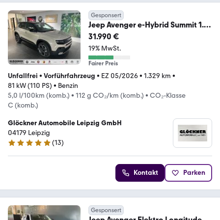
Gesponsert
Jeep Avenger e-Hybrid Summit 1.2l
MHEV
31.990 €
19% MwSt.
Fairer Preis
Unfallfrei
•
Vorführfahrzeug
•
EZ 05/2026
•
1.329 km
•
81 kW (110 PS)
•
Benzin
5,0 l/100km (komb.)
•
112 g CO₂/km (komb.)
•
CO₂-Klasse
C (komb.)
Glöckner Automobile Leipzig GmbH
04179 Leipzig
(
13
)
4.8 Sterne
Kontakt
Parken
Gesponsert
Jeep Avenger Elektro Longitude