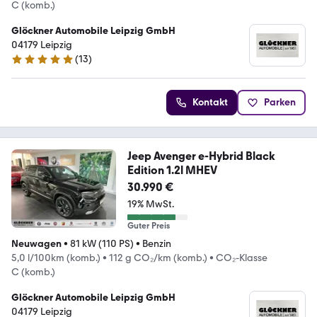
C (komb.)
Glöckner Automobile Leipzig GmbH
04179 Leipzig
(
13
)
4.8 Sterne
Kontakt
Parken
Jeep Avenger e-Hybrid Black
Edition 1.2l MHEV
30.990 €
19% MwSt.
Guter Preis
Neuwagen
•
81 kW (110 PS)
•
Benzin
5,0 l/100km (komb.)
•
112 g CO₂/km (komb.)
•
CO₂-Klasse
C (komb.)
Glöckner Automobile Leipzig GmbH
04179 Leipzig