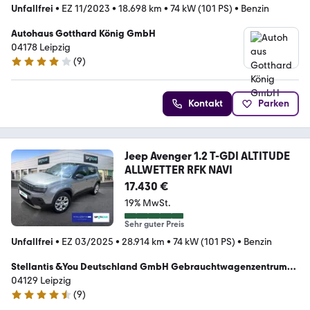
Unfallfrei
•
EZ 11/2023
•
18.698 km
•
74 kW (101 PS)
•
Benzin
Autohaus Gotthard König GmbH
04178 Leipzig
(
9
)
4 Sterne
Kontakt
Parken
Jeep Avenger 1.2 T-GDI ALTITUDE
ALLWETTER RFK NAVI
17.430 €
19% MwSt.
Sehr guter Preis
Unfallfrei
•
EZ 03/2025
•
28.914 km
•
74 kW (101 PS)
•
Benzin
Stellantis &You Deutschland GmbH Gebrauchtwagenzentrum
Leipzig
04129 Leipzig
(
9
)
4.4 Sterne