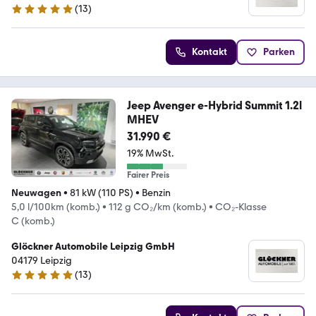
(
13
)
4.8 Sterne
Kontakt
Parken
Jeep Avenger e-Hybrid Summit 1.2l
MHEV
31.990 €
19% MwSt.
Fairer Preis
Neuwagen
•
81 kW (110 PS)
•
Benzin
5,0 l/100km (komb.)
•
112 g CO₂/km (komb.)
•
CO₂-Klasse
C (komb.)
Glöckner Automobile Leipzig GmbH
04179 Leipzig
(
13
)
4.8 Sterne