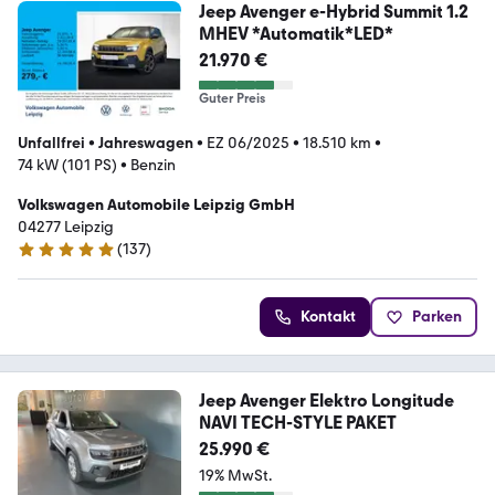
Jeep Avenger e-Hybrid Summit 1.2
MHEV *Automatik*LED*
21.970 €
Guter Preis
Unfallfrei
•
Jahreswagen
•
EZ 06/2025
•
18.510 km
•
74 kW (101 PS)
•
Benzin
Volkswagen Automobile Leipzig GmbH
04277 Leipzig
(
137
)
4.8 Sterne
Kontakt
Parken
Jeep Avenger Elektro Longitude
NAVI TECH-STYLE PAKET
25.990 €
19% MwSt.