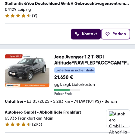
Stellantis &You Deutschland GmbH Gebrauchtwagenzentrum
Leipzig
04129 Leipzig
(
9
)
4.4 Sterne
Kontakt
Parken
Jeep Avenger 1.2 T-GDI
Altitude*NAVI*LED*ACC*CAM*PD
C*
Lieferbar in nahe Filiale
21.650 €
ggf. zzgl. Lieferkosten
Fairer Preis
Unfallfrei
•
EZ 05/2025
•
5.283 km
•
74 kW (101 PS)
•
Benzin
Autohero GmbH - Abholfiliale Frankfurt
65936 Frankfurt am Main
(
293
)
4.6 Sterne