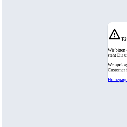
Ei
Wir bitten
steht Dir 
We apologi
Customer S
Homepag