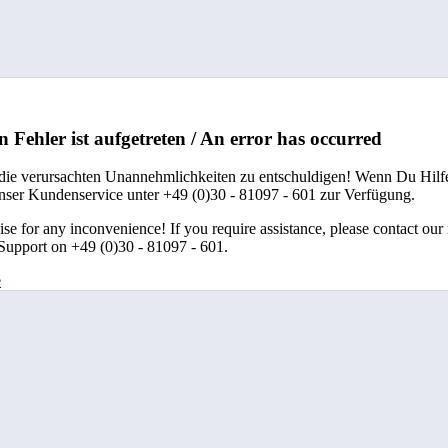
n Fehler ist aufgetreten / An error has occurred
 die verursachten Unannehmlichkeiten zu entschuldigen! Wenn Du Hilfe
unser Kundenservice unter +49 (0)30 - 81097 - 601 zur Verfügung.
se for any inconvenience! If you require assistance, please contact our
upport on +49 (0)30 - 81097 - 601.
e